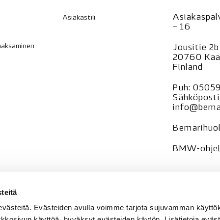
Asiakaspalv
Asiakastili
– 16
 maksaminen
Jousitie 2b
20760 Kaa
Finland
Puh:
0505
Sähköposti
info@bemar
Bemarihuol
BMW-ohjelm
—
teitä
Tietosuoja
evästeitä. Evästeiden avulla voimme tarjota sujuvamman käyt
Rekisteri
se
rkkosivun käyttöä, hyväksyt evästeiden käytön. Lisätietoja eväst