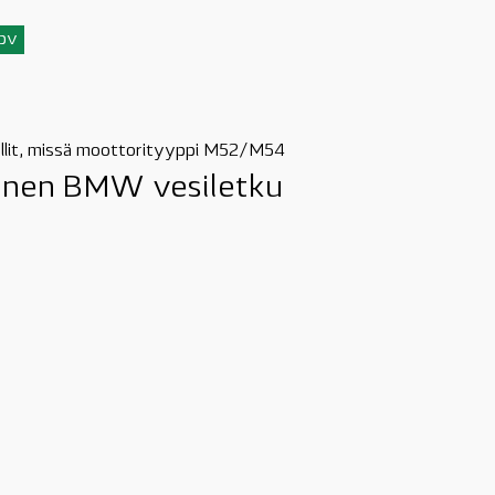
3pv
mallit, missä moottorityyppi M52/M54
uinen BMW vesiletku