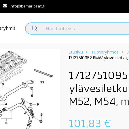
info@bemariosat.fi
teryhmiä
Etusivu
Tuoteryhmät
J
17127510952 BMW ylävesiletku,
171275109
ylävesiletku
M52, M54, m
101,83
€