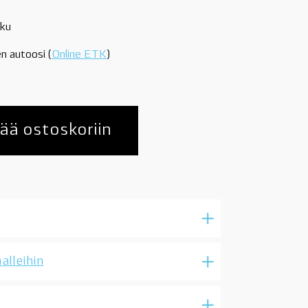
tku
n autoosi (
Online ETK
)
ää ostoskoriin
alleihin