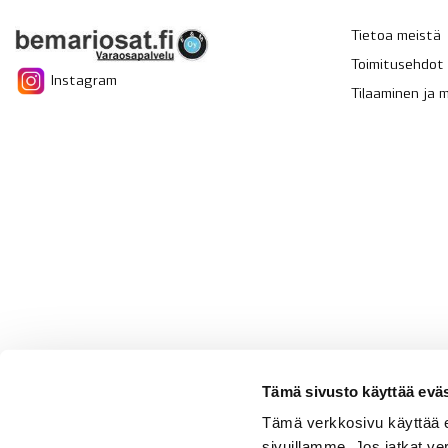
Tietoa meistä
Toimitusehdot
Instagram
Tilaaminen ja
Tämä sivusto käyttää eväs
Tämä verkkosivu käyttää 
sivuillamme. Jos jatkat ve