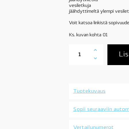
jäähdytinletku
vesiletkuja
jäähdyttimeltä ylempi vesile
Voit katsoa linkistä sopivuude
Ks. kuvan kohta 01
17127510952
BMW
Lis
ylävesiletku,
3-
sarjaan
E46,
M52,
M54,
Tuotekuvaus
moottorit,
OE
määrä
Sopii seuraaviin autom
Vertailunumerot