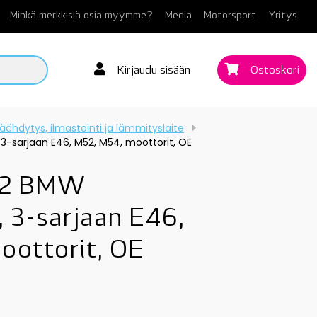
Minkä merkkisiä osia myymme?
Media
Motorsport
Yritys
Kirjaudu sisään
Ostoskori
äähdytys, ilmastointi ja lämmityslaite
 3-sarjaan E46, M52, M54, moottorit, OE
52 BMW
, 3-sarjaan E46,
oottorit, OE