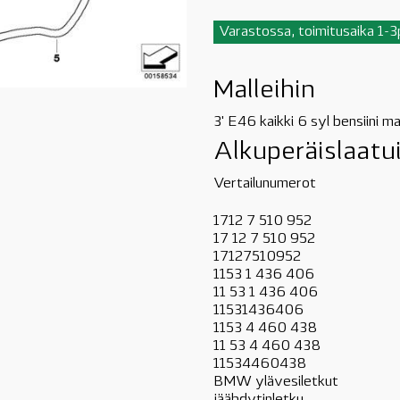
Varastossa, toimitusaika 1-
Malleihin
3' E46 kaikki 6 syl bensiini 
Alkuperäislaat
Vertailunumerot
1712 7 510 952
17 12 7 510 952
17127510952
1153 1 436 406
11 53 1 436 406
11531436406
1153 4 460 438
11 53 4 460 438
11534460438
BMW ylävesiletkut