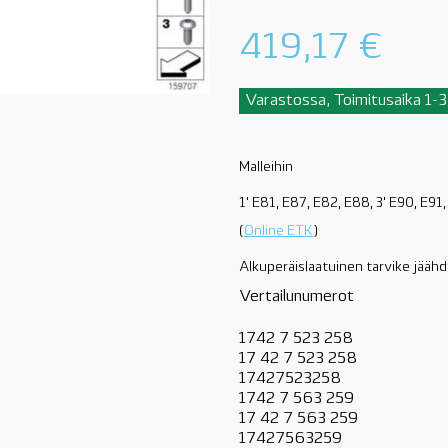
419,17
€
Varastossa, Toimitusaika 1-3
Malleihin
1' E81, E87, E82, E88, 3' E90, E91
(
Online ETK
)
Alkuperäislaatuinen tarvike jääh
Vertailunumerot
1742 7 523 258
17 42 7 523 258
17427523258
1742 7 563 259
17 42 7 563 259
17427563259