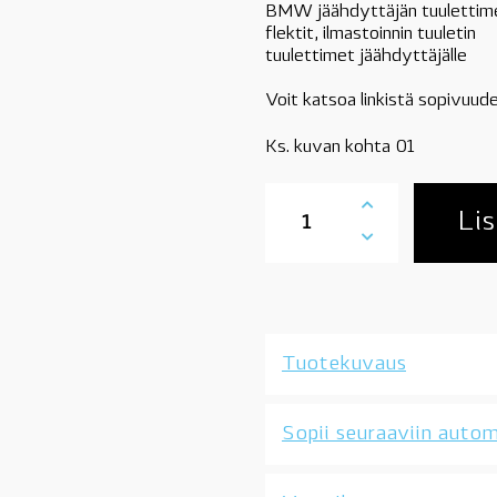
BMW jäähdyttäjän tuulettim
flektit, ilmastoinnin tuuletin
tuulettimet jäähdyttäjälle
Voit katsoa linkistä sopivuude
Ks. kuvan kohta 01
17427563259
jäähdyttimen
Lis
tuuletin/flekti,
300W,
BMW
N43,
N45,
N45N,
Tuotekuvaus
N46,
N46N,
katso
Sopii seuraaviin autom
sopivuus,
OE
määrä