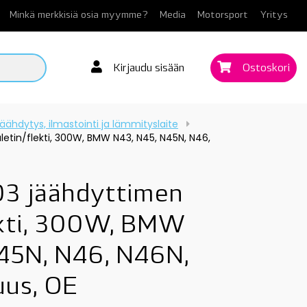
Minkä merkkisiä osia myymme?
Media
Motorsport
Yritys
Kirjaudu sisään
Ostoskori
äähdytys, ilmastointi ja lämmityslaite
etin/flekti, 300W, BMW N43, N45, N45N, N46,
3 jäähdyttimen
ekti, 300W, BMW
45N, N46, N46N,
uus, OE