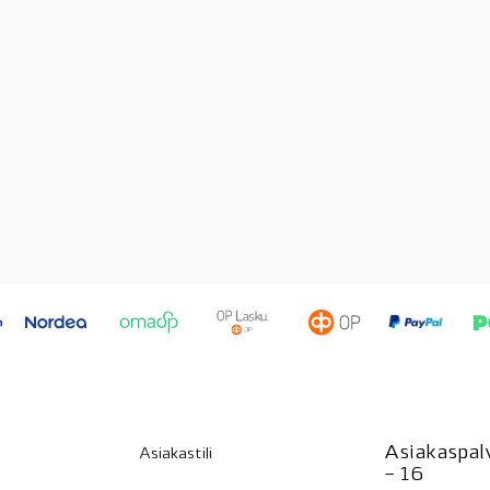
Asiakaspalv
Asiakastili
– 16