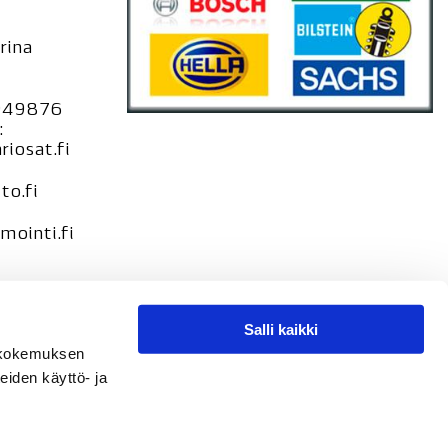
rina
949876
:
iosat.fi
to.fi
ointi.fi
Salli kaikki
seloste –
tökokemuksen
loste
eiden käyttö- ja