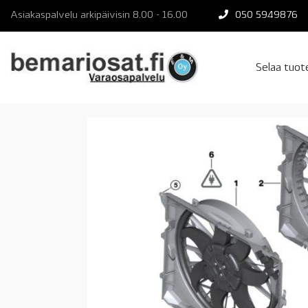
Skip
Asiakaspalvelu arkipäivisin 8.00 - 16.00
050 5949876
to
content
Selaa tuo