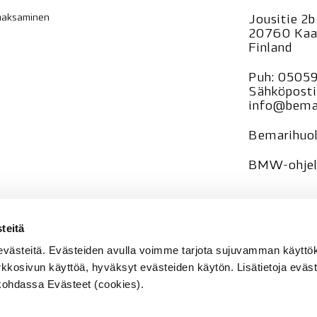
 maksaminen
Jousitie 2b
20760 Kaa
Finland
Puh:
0505
Sähköposti
info@bemar
Bemarihuol
BMW-ohjelm
—
teitä
Tietosuoja
evästeitä. Evästeiden avulla voimme tarjota sujuvamman käyt
Rekisteri
se
rkkosivun käyttöä, hyväksyt evästeiden käytön. Lisätietoja eväst
e kohdassa Evästeet (cookies).