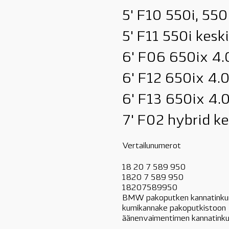
5' F10 550i, 550
5' F11 550i kes
6' F06 650ix 4.
6' F12 650ix 4.
6' F13 650ix 4.
7' F02 hybrid k
Vertailunumerot
18 20 7 589 950
1820 7 589 950
18207589950
BMW pakoputken kannatinku
kumikannake pakoputkistoon
äänenvaimentimen kannatink