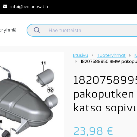
info@bemariosat.fi
teryhmiä
Etusivu
Tuoteryhmät
M
18207589950 BMW pakoputk
18207589
pakoputken
katso sopiv
23,98
€