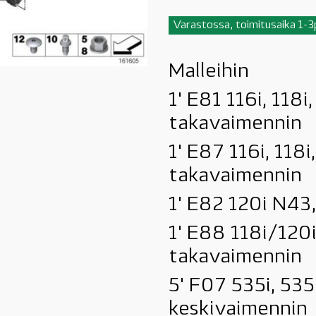
Varastossa, toimitusaika 1-
Malleihin
1' E81 116i, 118i
takavaimennin
1' E87 116i, 118i
takavaimennin
1' E82 120i N43
1' E88 118i/120
takavaimennin
5' F07 535i, 535
keskivaimennin