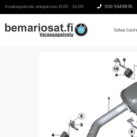
Skip
Asiakaspalvelu arkipäivisin 8.00 - 16.00
050 5949876
to
content
Selaa tuo