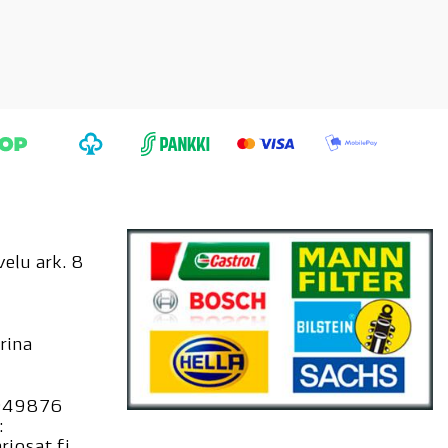
elu ark. 8
rina
949876
:
iosat.fi