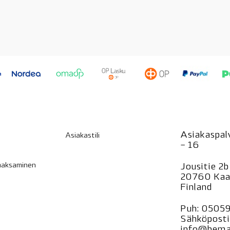
Asiakaspalv
Asiakastili
– 16
 maksaminen
Jousitie 2b
20760 Kaa
Finland
Puh:
0505
Sähköposti
info@bemar