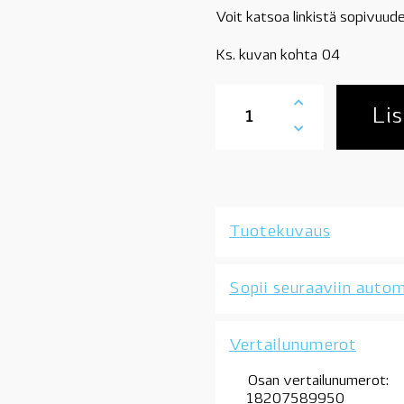
Voit katsoa linkistä sopivuude
Ks. kuvan kohta 04
18207589950
BMW
Lis
pakoputken
kumikannake,
katso
sopivuus,
OE
määrä
Tuotekuvaus
Sopii seuraaviin autom
Vertailunumerot
Osan vertailunumerot:
18207589950