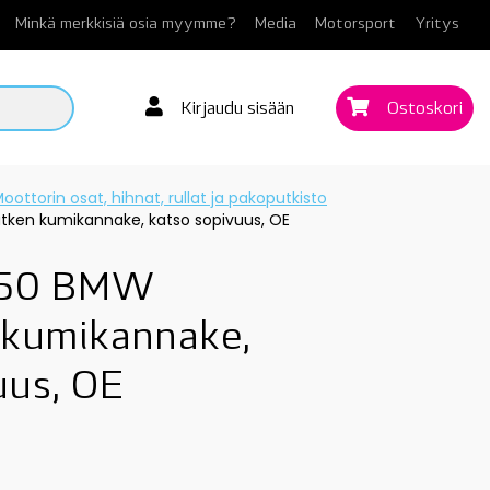
Minkä merkkisiä osia myymme?
Media
Motorsport
Yritys
Kirjaudu sisään
Ostoskori
oottorin osat, hihnat, rullat ja pakoputkisto
en kumikannake, katso sopivuus, OE
950 BMW
 kumikannake,
uus, OE