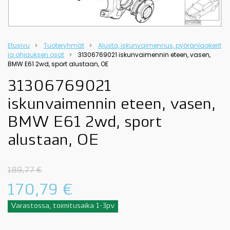
Etusivu
Tuoteryhmät
Alusta, iskunvaimennus, pyöränlaakerit
ja ohjauksen osat
31306769021 iskunvaimennin eteen, vasen,
BMW E61 2wd, sport alustaan, OE
31306769021
iskunvaimennin eteen, vasen,
BMW E61 2wd, sport
alustaan, OE
189,77
€
170,79
€
Varastossa, toimitusaika 1-3pv