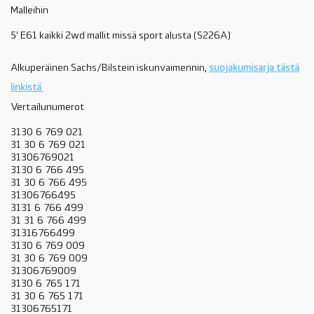
Malleihin
5' E61 kaikki 2wd mallit missä sport alusta (S226A)
Alkuperäinen Sachs/Bilstein iskunvaimennin,
suojakumisarja tästä
linkistä
Vertailunumerot
3130 6 769 021
31 30 6 769 021
31306769021
3130 6 766 495
31 30 6 766 495
31306766495
3131 6 766 499
31 31 6 766 499
31316766499
3130 6 769 009
31 30 6 769 009
31306769009
3130 6 765 171
31 30 6 765 171
31306765171