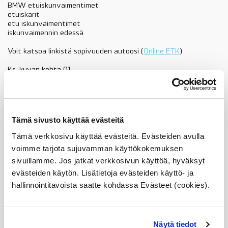
BMW etuiskunvaimentimet
etuiskarit
etu iskunvaimentimet
iskunvaimennin edessä
Voit katsoa linkistä sopivuuden autoosi (
Online ETK
)
Ks. kuvan kohta 01
31306769021
iskunvaimennin
Lisää ostoskoriin
eteen,
vasen,
Tämä sivusto käyttää evästeitä
BMW
E61
Tämä verkkosivu käyttää evästeitä. Evästeiden avulla
Tuotekuvaus
2wd,
voimme tarjota sujuvamman käyttökokemuksen
sport
sivuillamme. Jos jatkat verkkosivun käyttöä, hyväksyt
alustaan,
OE
Sopii seuraaviin automalleihin
evästeiden käytön. Lisätietoja evästeiden käyttö- ja
määrä
hallinnointitavoista saatte kohdassa Evästeet (cookies).
Vertailunumerot
Osan vertailunumerot:
Näytä tiedot