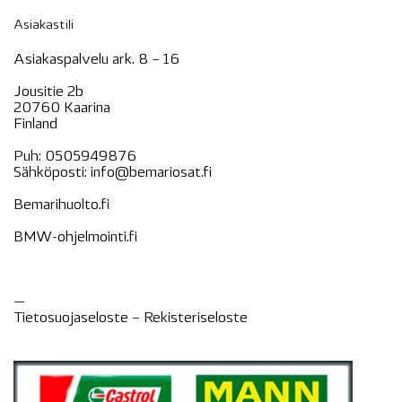
Asiakastili
Asiakaspalvelu ark. 8 – 16
Jousitie 2b
20760 Kaarina
Finland
Puh:
0505949876
Sähköposti:
info@bemariosat.fi
Bemarihuolto.fi
BMW-ohjelmointi.fi
—
Tietosuojaseloste –
Rekisteri
seloste