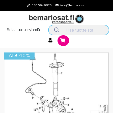
Skip
050 5949876
info@bemariosat.fi
to
content
Selaa tuoteryhmiä
Ale! -10%