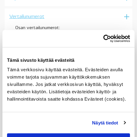
E88,
OE
määrä
Vertailunumerot
Osan vertailunumerot:
31316782855
3131 6 782 855
31 31 6 782 855
6782855
31316786021
Tämä sivusto käyttää evästeitä
3131 6 786 021
31 31 6 786 021
Tämä verkkosivu käyttää evästeitä. Evästeiden avulla
6786021
voimme tarjota sujuvamman käyttökokemuksen
31316782855
3131 6 782 855
sivuillamme. Jos jatkat verkkosivun käyttöä, hyväksyt
31 31 6 782 855
evästeiden käytön. Lisätietoja evästeiden käyttö- ja
6782855
hallinnointitavoista saatte kohdassa Evästeet (cookies).
Näytä tiedot