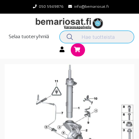
Skip
050 5949876
info@bemariosat.fi
to
content
Selaa tuoteryhmiä