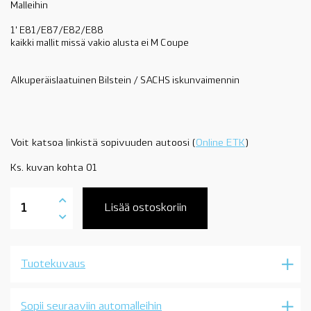
Malleihin
1' E81/E87/E82/E88
kaikki mallit missä vakio alusta ei M Coupe
Alkuperäislaatuinen Bilstein / SACHS iskunvaimennin
Voit katsoa linkistä sopivuuden autoosi (
Online ETK
)
Ks. kuvan kohta 01
31316786021
iskunvaimennin
Lisää ostoskoriin
eteen,
vasen,
vakio
alustaan,
Tuotekuvaus
1'
E81,
E87,
E82,
Sopii seuraaviin automalleihin