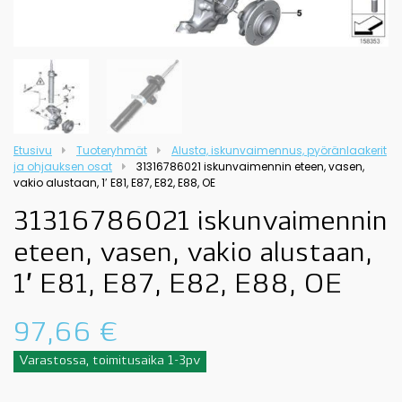
Etusivu
Tuoteryhmät
Alusta, iskunvaimennus, pyöränlaakerit
ja ohjauksen osat
31316786021 iskunvaimennin eteen, vasen,
vakio alustaan, 1′ E81, E87, E82, E88, OE
31316786021 iskunvaimennin
eteen, vasen, vakio alustaan,
1′ E81, E87, E82, E88, OE
97,66
€
Varastossa, toimitusaika 1-3pv