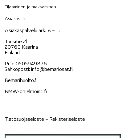
Tilaaminen ja maksaminen
Asiakastili
Asiakaspalvelu ark. 8 – 16
Jousitie 2b
20760 Kaarina
Finland
Puh:
0505949876
Sähköposti:
info@bemariosat.fi
Bemarihuolto.fi
BMW-ohjelmointi.fi
—
Tietosuojaseloste –
Rekisteri
seloste