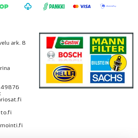
elu ark. 8
rina
949876
:
iosat.fi
to.fi
ointi.fi