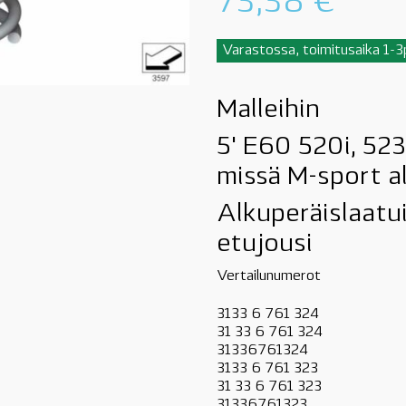
73,38
€
Varastossa, toimitusaika 1-
Malleihin
5' E60 520i, 523i
missä M-sport a
Alkuperäislaatu
etujousi
Vertailunumerot
3133 6 761 324
31 33 6 761 324
31336761324
3133 6 761 323
31 33 6 761 323
31336761323