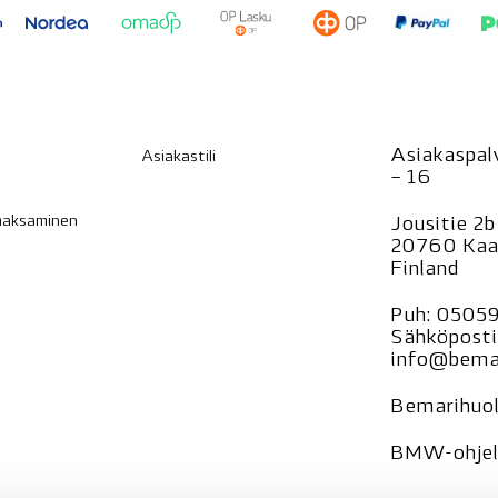
Asiakaspalv
Asiakastili
– 16
 maksaminen
Jousitie 2b
20760 Kaa
Finland
Puh:
0505
Sähköposti
info@bemar
Bemarihuol
BMW-ohjelm