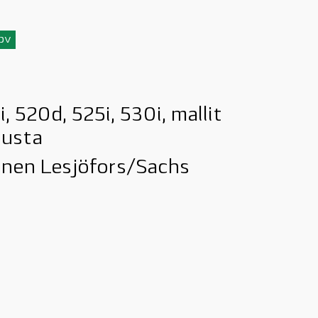
3pv
, 520d, 525i, 530i, mallit
lusta
inen Lesjöfors/Sachs