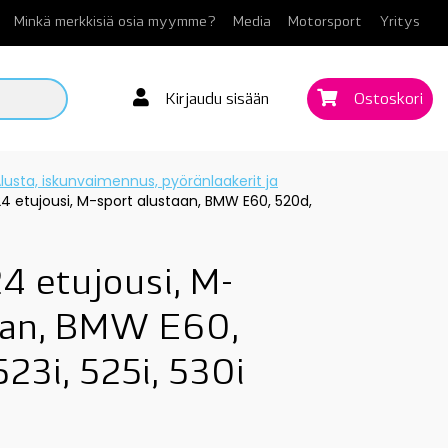
Minkä merkkisiä osia myymme?
Media
Motorsport
Yritys
Kirjaudu sisään
Ostoskori
lusta, iskunvaimennus, pyöränlaakerit ja
4 etujousi, M-sport alustaan, BMW E60, 520d,
 etujousi, M-
aan, BMW E60,
523i, 525i, 530i