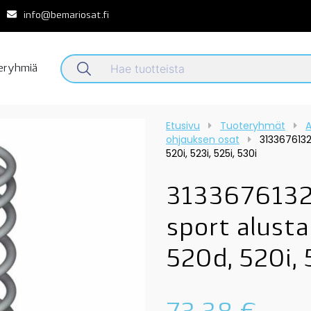
info@bemariosat.fi
teryhmiä
Etusivu
Tuoteryhmät
A
ohjauksen osat
3133676132
520i, 523i, 525i, 530i
31336761324
sport alust
520d, 520i, 