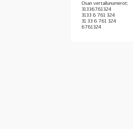
Osan vertailunumerot:
31336761324
3133 6 761 324
31 33 6 761 324
6761324