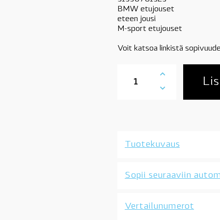
BMW etujouset
eteen jousi
M-sport etujouset
Voit katsoa linkistä sopivuude
31336761324
etujousi,
Lis
M-
sport
alustaan,
BMW
E60,
520d,
Tuotekuvaus
520i,
523i,
525i,
Sopii seuraaviin autom
530i
määrä
Vertailunumerot