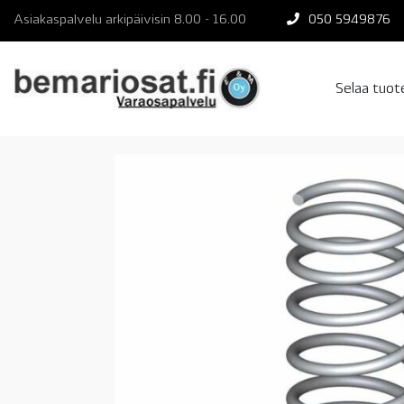
Skip
Asiakaspalvelu arkipäivisin 8.00 - 16.00
050 5949876
to
content
Selaa tuo