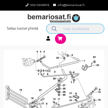
Skip
050 5949876
info@bemariosat.fi
to
content
Selaa tuoteryhmiä