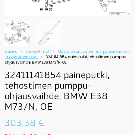
Etusivu
Tuoteryhmät
Alusta, iskunvaimennus, pyöränlaakerit
ja ohjauksen osat
32411141854 paineputki, tehostimen pumppu-
ohjausvaihde, BMW E38 M73/N, OE
32411141854 paineputki,
tehostimen pumppu-
ohjausvaihde, BMW E38
M73/N, OE
303,38
€