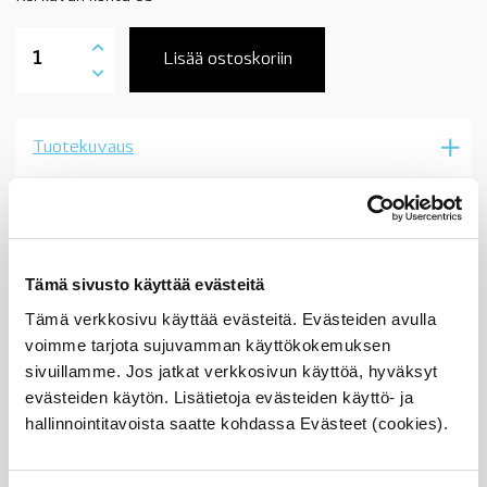
32411141854
paineputki,
Lisää ostoskoriin
tehostimen
pumppu-
ohjausvaihde,
BMW
Tuotekuvaus
E38
M73/N,
OE
määrä
Sopii seuraaviin automalleihin
Vertailunumerot
Tämä sivusto käyttää evästeitä
Tämä verkkosivu käyttää evästeitä. Evästeiden avulla
Osan vertailunumerot:
32411092317
voimme tarjota sujuvamman käyttökokemuksen
3241 1 092 317
sivuillamme. Jos jatkat verkkosivun käyttöä, hyväksyt
32 41 1 092 317
evästeiden käytön. Lisätietoja evästeiden käyttö- ja
1092317
32411141854
hallinnointitavoista saatte kohdassa Evästeet (cookies).
3241 1 141 854
32 41 1 141 854
1141854