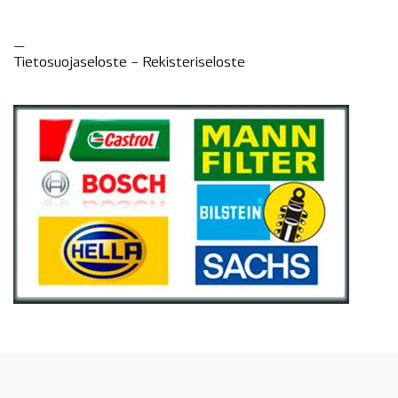
—
Tietosuojaseloste –
Rekisteri
seloste