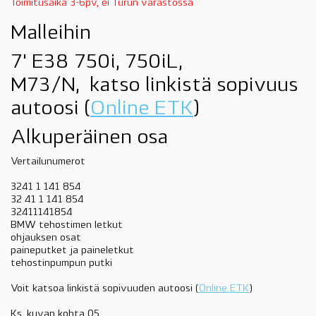
Toimitusaika 3-6pv, ei Turun varastossa
Malleihin
7' E38 750i, 750iL,
M73/N, katso linkistä sopivuus
autoosi (
Online ETK
)
Alkuperäinen osa
Vertailunumerot
3241 1 141 854
32 41 1 141 854
32411141854
BMW tehostimen letkut
ohjauksen osat
paineputket ja paineletkut
tehostinpumpun putki
Voit katsoa linkistä sopivuuden autoosi (
Online ETK
)
Ks. kuvan kohta 05