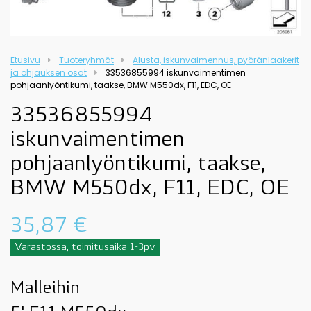
Etusivu
Tuoteryhmät
Alusta, iskunvaimennus, pyöränlaakerit
ja ohjauksen osat
33536855994 iskunvaimentimen
pohjaanlyöntikumi, taakse, BMW M550dx, F11, EDC, OE
33536855994
iskunvaimentimen
pohjaanlyöntikumi, taakse,
BMW M550dx, F11, EDC, OE
35,87
€
Varastossa, toimitusaika 1-3pv
Malleihin