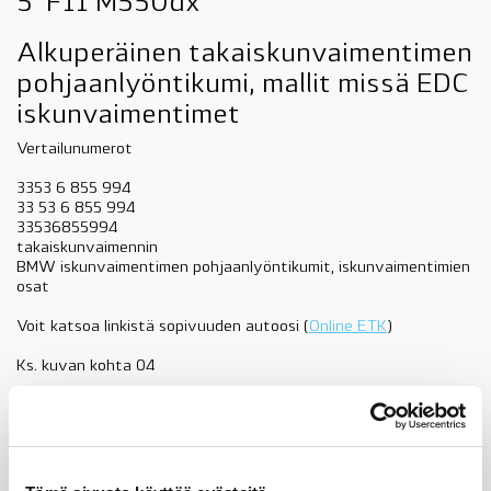
5' F11 M550dx
Alkuperäinen takaiskunvaimentimen
pohjaanlyöntikumi, mallit missä EDC
iskunvaimentimet
Vertailunumerot
3353 6 855 994
33 53 6 855 994
33536855994
takaiskunvaimennin
BMW iskunvaimentimen pohjaanlyöntikumit, iskunvaimentimien
osat
Voit katsoa linkistä sopivuuden autoosi (
Online ETK
)
Ks. kuvan kohta 04
33536855994
iskunvaimentimen
Lisää ostoskoriin
pohjaanlyöntikumi,
taakse,
BMW