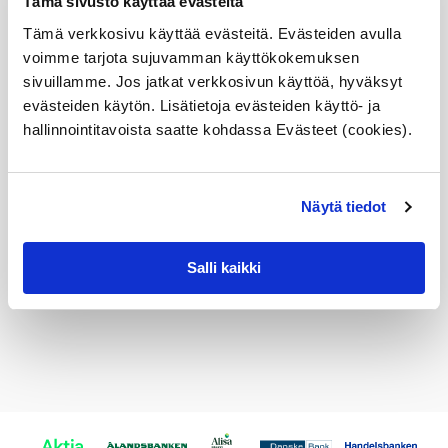
Tämä sivusto käyttää evästeitä
M550dx,
Tuotekuvaus
F11,
Tämä verkkosivu käyttää evästeitä. Evästeiden avulla
EDC,
voimme tarjota sujuvamman käyttökokemuksen
OE
sivuillamme. Jos jatkat verkkosivun käyttöä, hyväksyt
määrä
Sopii seuraaviin automalleihin
evästeiden käytön. Lisätietoja evästeiden käyttö- ja
hallinnointitavoista saatte kohdassa Evästeet (cookies).
Vertailunumerot
Osan vertailunumerot:
33536855994
Näytä tiedot
3353 6 855 994
33 53 6 855 994
6855994
Salli kaikki