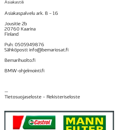
Asiakastili
Asiakaspalvelu ark. 8 – 16
Jousitie 2b
20760 Kaarina
Finland
Puh:
0505949876
Sähköposti:
info@bemariosat.fi
Bemarihuolto.fi
BMW-ohjelmointi.fi
—
Tietosuojaseloste –
Rekisteri
seloste