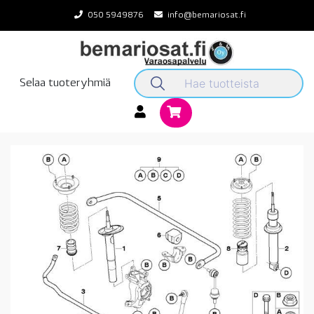
Skip
050 5949876
info@bemariosat.fi
to
content
Selaa tuoteryhmiä