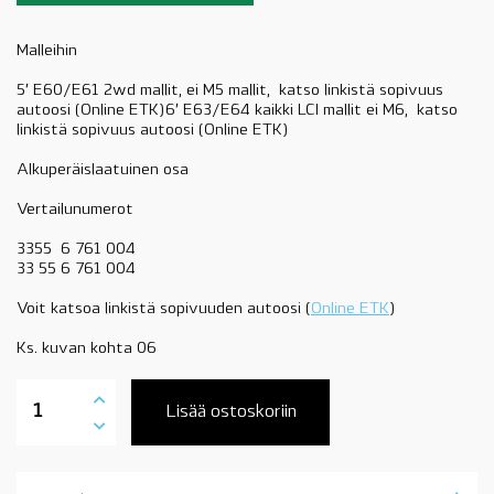
Malleihin
5′ E60/E61 2wd mallit, ei M5 mallit, katso linkistä sopivuus
autoosi (Online ETK)6′ E63/E64 kaikki LCI mallit ei M6, katso
linkistä sopivuus autoosi (Online ETK)
Alkuperäislaatuinen osa
Vertailunumerot
3355 6 761 004
33 55 6 761 004
Voit katsoa linkistä sopivuuden autoosi (
Online ETK
)
Ks. kuvan kohta 06
33556761004
BMW
Lisää ostoskoriin
kallistuksen
vakaajan
kumi,
taakse,