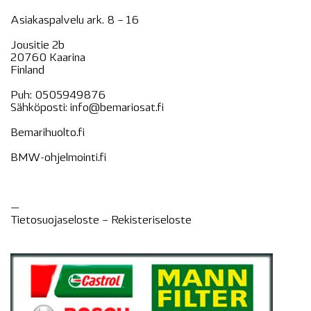
Asiakaspalvelu ark. 8 – 16
Jousitie 2b
20760 Kaarina
Finland
Puh:
0505949876
Sähköposti:
info@bemariosat.fi
Bemarihuolto.fi
BMW-ohjelmointi.fi
—
Tietosuojaseloste –
Rekisteri
seloste