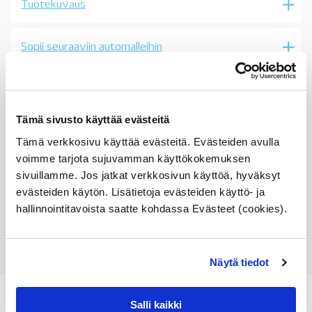
Tuotekuvaus
16mm,
katso
sopivuudet
määrä
Sopii seuraaviin automalleihin
Vertailunumerot
Osan vertailunumerot:
Tämä sivusto käyttää evästeitä
33556761004
3355 6 761 004
Tämä verkkosivu käyttää evästeitä. Evästeiden avulla
33 55 6 761 004
voimme tarjota sujuvamman käyttökokemuksen
6761004
sivuillamme. Jos jatkat verkkosivun käyttöä, hyväksyt
evästeiden käytön. Lisätietoja evästeiden käyttö- ja
hallinnointitavoista saatte kohdassa Evästeet (cookies).
Näytä tiedot
Salli kaikki