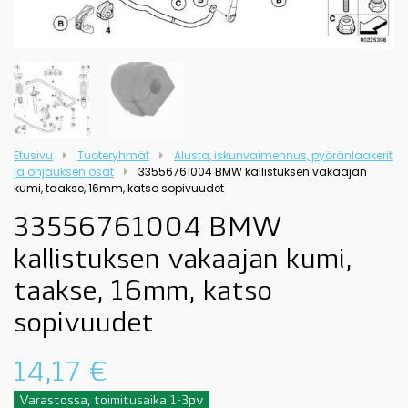
Etusivu
Tuoteryhmät
Alusta, iskunvaimennus, pyöränlaakerit
ja ohjauksen osat
33556761004 BMW kallistuksen vakaajan
kumi, taakse, 16mm, katso sopivuudet
33556761004 BMW
kallistuksen vakaajan kumi,
taakse, 16mm, katso
sopivuudet
14,17
€
Varastossa, toimitusaika 1-3pv