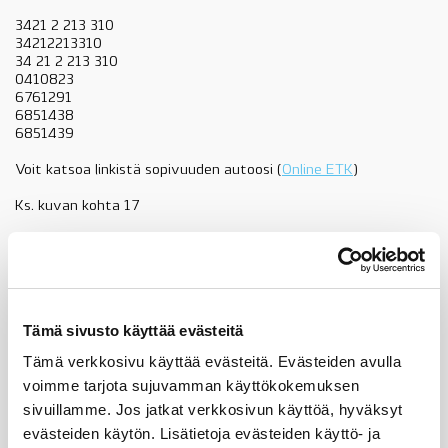
3421 2 213 310
34212213310
34 21 2 213 310
0410823
6761291
6851438
6851439
Voit katsoa linkistä sopivuuden autoosi (
Online ETK
)
Ks. kuvan kohta 17
34212213310
käsijarrun
Lisää ostoskoriin
korjaussarja,
160x20mm
käsijarrukengille,
Tämä sivusto käyttää evästeitä
BMW
Tuotekuvaus
VALUE
Tämä verkkosivu käyttää evästeitä. Evästeiden avulla
LINE,
voimme tarjota sujuvamman käyttökokemuksen
katso
sopivuus,
Sopii seuraaviin automalleihin
sivuillamme. Jos jatkat verkkosivun käyttöä, hyväksyt
OE
evästeiden käytön. Lisätietoja evästeiden käyttö- ja
määrä