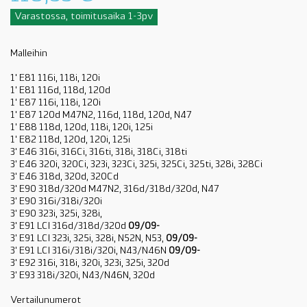
Varastossa, toimitusaika 1-3pv
Malleihin
1' E81 116i, 118i, 120i
1' E81 116d, 118d, 120d
1' E87 116i, 118i, 120i
1' E87 120d M47N2, 116d, 118d, 120d, N47
1' E88 118d, 120d, 118i, 120i, 125i
1' E82 118d, 120d, 120i, 125i
3' E46 316i, 316Ci, 316ti, 318i, 318Ci, 318ti
3' E46 320i, 320Ci, 323i, 323Ci, 325i, 325Ci, 325ti, 328i, 328Ci
3' E46 318d, 320d, 320Cd
3' E90 318d/320d M47N2, 316d/318d/320d, N47
3' E90 316i/318i/320i
3' E90 323i, 325i, 328i,
3' E91 LCI 316d/318d/320d
09/09-
3' E91 LCI 323i, 325i, 328i, N52N, N53,
09/09-
3' E91 LCI 316i/318i/320i, N43/N46N
09/09-
3' E92 316i, 318i, 320i, 323i, 325i, 320d
3' E93 318i/320i, N43/N46N, 320d
Vertailunumerot