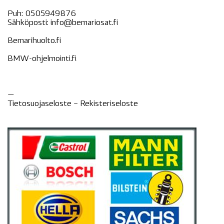
Puh:
0505949876
Sähköposti:
info@bemariosat.fi
Bemarihuolto.fi
BMW-ohjelmointi.fi
—
Tietosuojaseloste –
Rekisteri
seloste