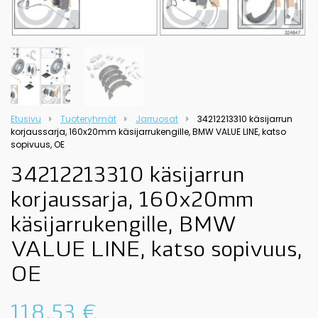
Etusivu
Tuoteryhmät
Jarruosat
34212213310 käsijarrun
korjaussarja, 160x20mm käsijarrukengille, BMW VALUE LINE, katso
sopivuus, OE
34212213310 käsijarrun
korjaussarja, 160x20mm
käsijarrukengille, BMW
VALUE LINE, katso sopivuus,
OE
118,53
€