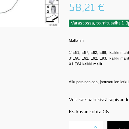
58,21
€
Varastossa, toimitusaika 1-
Malleihin
1' E81, E87, E82, E88, kaikki malli
3' E90, E91, E92, E93, kaikki malli
X1 E84 kaikki mallit
Alkuperäinen osa, jarrusatulan letku
Voit katsoa linkistä sopivuude
Ks. kuvan kohta 08
34326853523