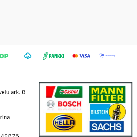
elu ark. 8
rina
949876