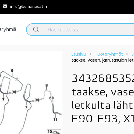
info@bemariosat.fi
teryhmiä
Etusivu
Tuoteryhmät
J
taakse, vasen, jarrutasulan let
3432685352
taakse, vase
letkulta läht
E90-E93, X1