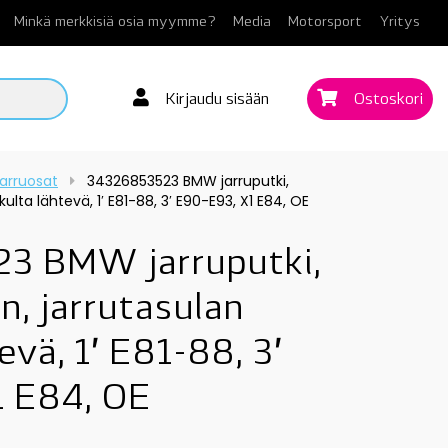
Minkä merkkisiä osia myymme?
Media
Motorsport
Yritys
Kirjaudu sisään
Ostoskori
arruosat
34326853523 BMW jarruputki,
kulta lähtevä, 1′ E81-88, 3′ E90-E93, X1 E84, OE
3 BMW jarruputki,
n, jarrutasulan
evä, 1′ E81-88, 3′
 E84, OE