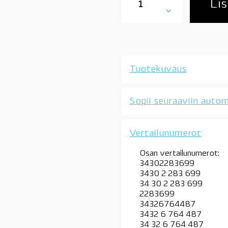
BMW
Lis
jarruputki,
taakse,
vasen,
jarrutasulan
letkulta
lähtevä,
Tuotekuvaus
1'
E81-
88,
Sopii seuraaviin autom
3'
E90-
E93,
Vertailunumerot
X1
E84,
OE
Osan vertailunumerot:
määrä
34302283699
3430 2 283 699
34 30 2 283 699
2283699
34326764487
3432 6 764 487
34 32 6 764 487