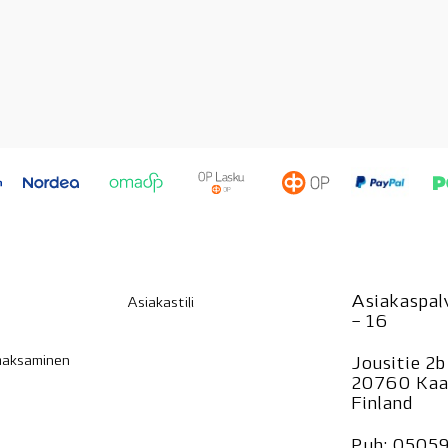
Asiakaspalv
Asiakastili
– 16
 maksaminen
Jousitie 2b
20760 Kaa
Finland
Puh:
0505