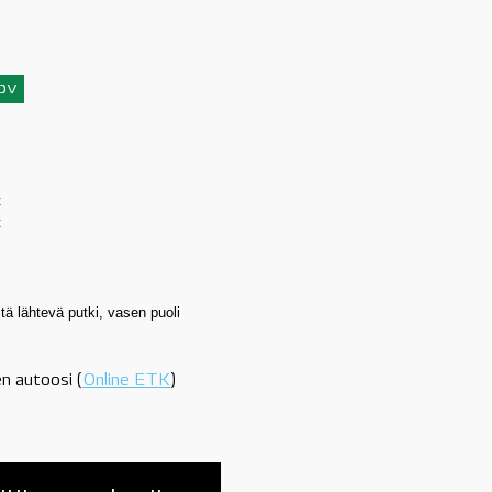
3pv
t
t
ltä lähtevä putki, vasen puoli
n autoosi (
Online ETK
)