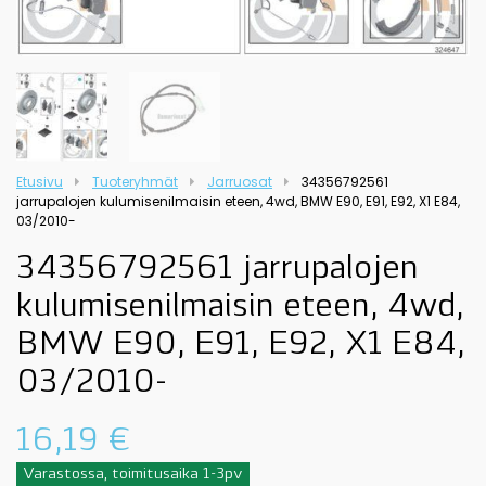
Etusivu
Tuoteryhmät
Jarruosat
34356792561
jarrupalojen kulumisenilmaisin eteen, 4wd, BMW E90, E91, E92, X1 E84,
03/2010-
34356792561 jarrupalojen
kulumisenilmaisin eteen, 4wd,
BMW E90, E91, E92, X1 E84,
03/2010-
16,19
€
Varastossa, toimitusaika 1-3pv