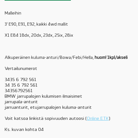
Malleihin
3' E90, E91, E92, kaikki 4wd mallit
X1 E84 18dx, 20dx, 23dx, 25ix, 28ix
Alkuperäinen kuluma-anturi/Bowa/Febi/Hella,
huom! 1kpl/akseli
Vertailunumerot
3435 6 792 561
34 35 6 792 561
34356792561
BMW jarrupalojen kulumisen ilmaisimet
jarrupala-anturit
jarruanturit, etujarrupalojen kuluma-anturit
Voit katsoa linkistä sopivuuden autoosi (
Online ETK
)
Ks. kuvan kohta 04