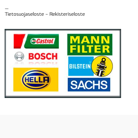
—
Tietosuojaseloste –
Rekisteri
seloste