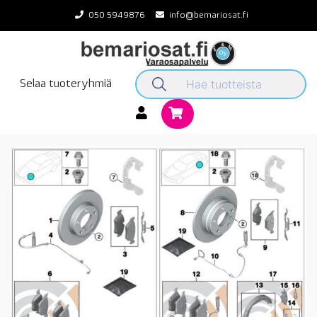
Skip
050 5949876
info@bemariosat.fi
to
content
Selaa tuoteryhmiä