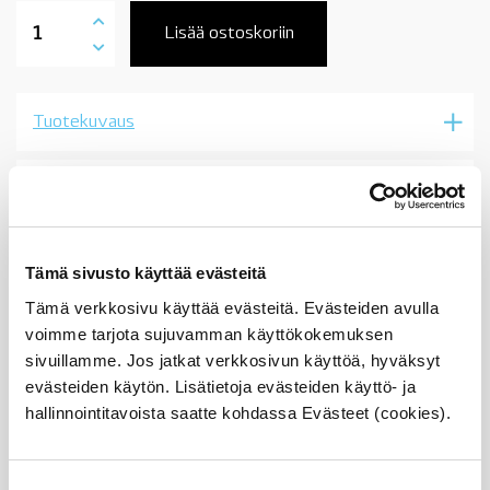
34356792561
jarrupalojen
Lisää ostoskoriin
kulumisenilmaisin
eteen,
4wd,
BMW
Tuotekuvaus
E90,
E91,
E92,
X1
Sopii seuraaviin automalleihin
E84,
03/2010-
määrä
Vertailunumerot
Tämä sivusto käyttää evästeitä
Osan vertailunumerot:
Tämä verkkosivu käyttää evästeitä. Evästeiden avulla
34356789441
voimme tarjota sujuvamman käyttökokemuksen
3435 6 789 441
34 35 6 789 441
sivuillamme. Jos jatkat verkkosivun käyttöä, hyväksyt
6789441
evästeiden käytön. Lisätietoja evästeiden käyttö- ja
34356792561
hallinnointitavoista saatte kohdassa Evästeet (cookies).
3435 6 792 561
34 35 6 792 561
6792561