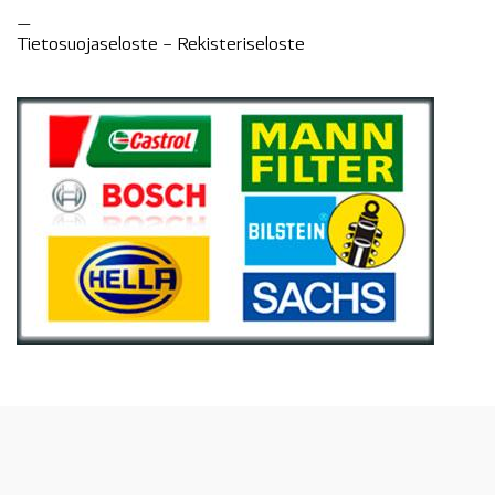
—
Tietosuojaseloste –
Rekisteri
seloste