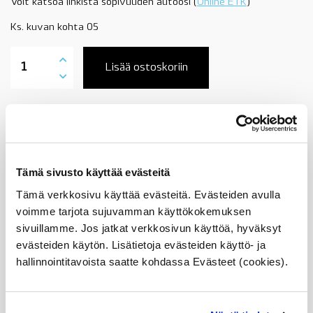
Voit katsoa linkistä sopivuuden autoosi (
Online ETK
)
Ks. kuvan kohta 05
34436772103
BMW
Lisää ostoskoriin
käsijarruvaijeri,
vasen,
E70,
E71,
Tuotekuvaus
E72,
OE
määrä
Sopii seuraaviin automalleihin
Tämä sivusto käyttää evästeitä
Tämä verkkosivu käyttää evästeitä. Evästeiden avulla
Vertailunumerot
voimme tarjota sujuvamman käyttökokemuksen
sivuillamme. Jos jatkat verkkosivun käyttöä, hyväksyt
Osan vertailunumerot:
evästeiden käytön. Lisätietoja evästeiden käyttö- ja
34436772103
3443 6 772 103
hallinnointitavoista saatte kohdassa Evästeet (cookies).
34 43 6 772 103
6772103