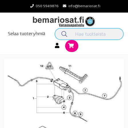
Skip
050 5949876
info@bemariosat.fi
to
content
Selaa tuoteryhmiä