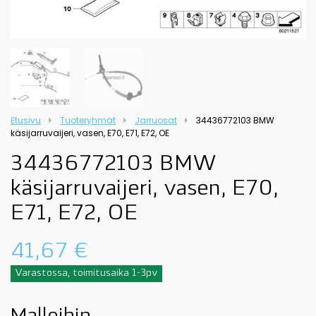
Etusivu
Tuoteryhmät
Jarruosat
34436772103 BMW
käsijarruvaijeri, vasen, E70, E71, E72, OE
34436772103 BMW
käsijarruvaijeri, vasen, E70,
E71, E72, OE
41,67
€
Varastossa, toimitusaika 1-3pv