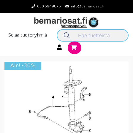
Skip
050 5949876
info@bemariosat.fi
to
content
Selaa tuoteryhmiä
Ale! -30%