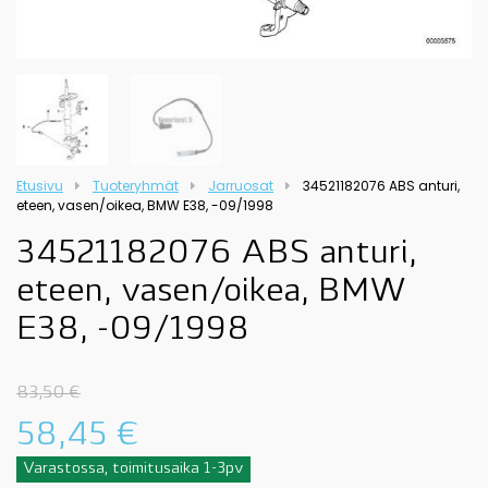
Etusivu
Tuoteryhmät
Jarruosat
34521182076 ABS anturi,
eteen, vasen/oikea, BMW E38, -09/1998
34521182076 ABS anturi,
eteen, vasen/oikea, BMW
E38, -09/1998
83,50
€
58,45
€
Varastossa, toimitusaika 1-3pv