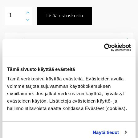
34521182076
ABS
Lisää ostoskoriin
anturi,
eteen,
vasen/oikea,
BMW
Tuotekuvaus
E38,
-09/1998
määrä
Sopii seuraaviin automalleihin
Tämä sivusto käyttää evästeitä
Vertailunumerot
Tämä verkkosivu käyttää evästeitä. Evästeiden avulla
voimme tarjota sujuvamman käyttökokemuksen
Osan vertailunumerot:
sivuillamme. Jos jatkat verkkosivun käyttöä, hyväksyt
34521182076
evästeiden käytön. Lisätietoja evästeiden käyttö- ja
3452 1 182 076
34 52 1 182 076
hallinnointitavoista saatte kohdassa Evästeet (cookies).
1182076
Näytä tiedot