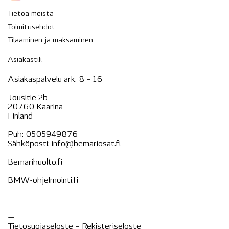
Tietoa meistä
Toimitusehdot
Tilaaminen ja maksaminen
Asiakastili
Asiakaspalvelu ark. 8 – 16
Jousitie 2b
20760 Kaarina
Finland
Puh:
0505949876
Sähköposti:
info@bemariosat.fi
Bemarihuolto.fi
BMW-ohjelmointi.fi
—
Tietosuojaseloste –
Rekisteri
seloste