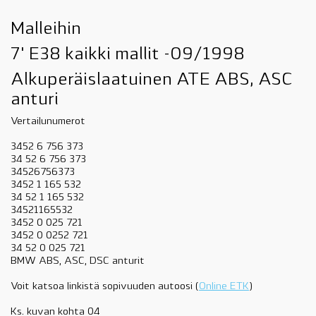
Malleihin
7' E38 kaikki mallit -09/1998
Alkuperäislaatuinen ATE ABS, ASC
anturi
Vertailunumerot
3452 6 756 373
34 52 6 756 373
34526756373
3452 1 165 532
34 52 1 165 532
34521165532
3452 0 025 721
3452 0 0252 721
34 52 0 025 721
BMW ABS, ASC, DSC anturit
Voit katsoa linkistä sopivuuden autoosi (
Online ETK
)
Ks. kuvan kohta 04