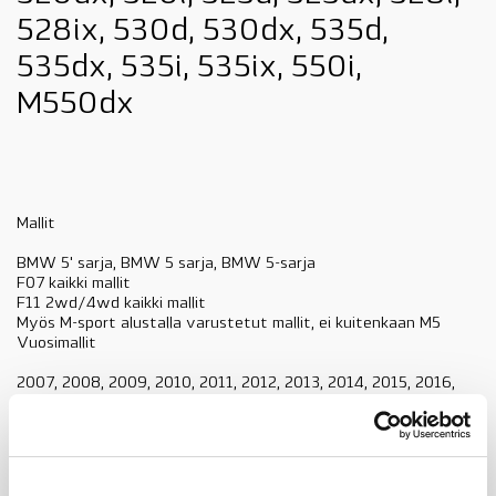
528ix, 530d, 530dx, 535d,
535dx, 535i, 535ix, 550i,
M550dx
Mallit
BMW 5' sarja, BMW 5 sarja, BMW 5-sarja
F07 kaikki mallit
F11 2wd/4wd kaikki mallit
Myös M-sport alustalla varustetut mallit, ei kuitenkaan M5
Vuosimallit
2007, 2008, 2009, 2010, 2011, 2012, 2013, 2014, 2015, 2016,
2017, 2018
-07, -08, -09, -10-, 11, -12, -13, -14, -15, -16, -17, -18
Voit katsoa linkistä sopivuuden autoosi (
Online ETK
)