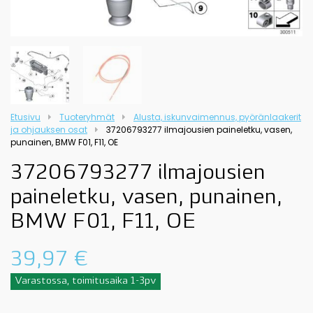
Etusivu
Tuoteryhmät
Alusta, iskunvaimennus, pyöränlaakerit
ja ohjauksen osat
37206793277 ilmajousien paineletku, vasen,
punainen, BMW F01, F11, OE
37206793277 ilmajousien
paineletku, vasen, punainen,
BMW F01, F11, OE
39,97
€
Varastossa, toimitusaika 1-3pv