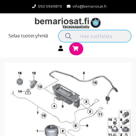
Skip
050 5949876
info@bemariosat.fi
to
content
Selaa tuoteryhmiä