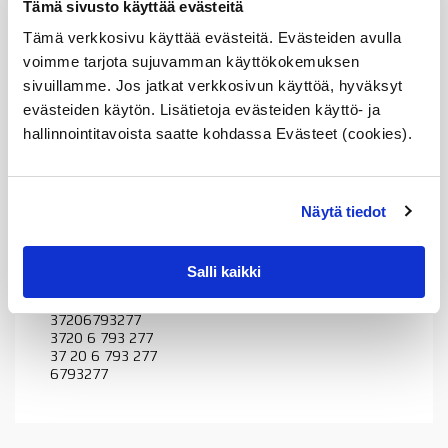
Tämä sivusto käyttää evästeitä
Ks. kuvan kohta 06
Tämä verkkosivu käyttää evästeitä. Evästeiden avulla
37206793277
ilmajousien
voimme tarjota sujuvamman käyttökokemuksen
Lisää ostoskoriin
paineletku,
sivuillamme. Jos jatkat verkkosivun käyttöä, hyväksyt
vasen,
evästeiden käytön. Lisätietoja evästeiden käyttö- ja
punainen,
BMW
hallinnointitavoista saatte kohdassa Evästeet (cookies).
Tuotekuvaus
F01,
F11,
OE
määrä
Sopii seuraaviin automalleihin
Näytä tiedot
Vertailunumerot
Salli kaikki
Osan vertailunumerot:
37206793277
3720 6 793 277
37 20 6 793 277
6793277