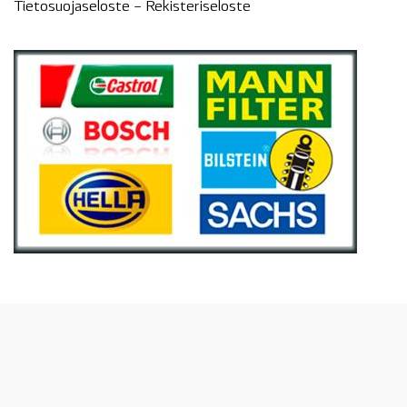
Tietosuojaseloste –
Rekisteri
seloste