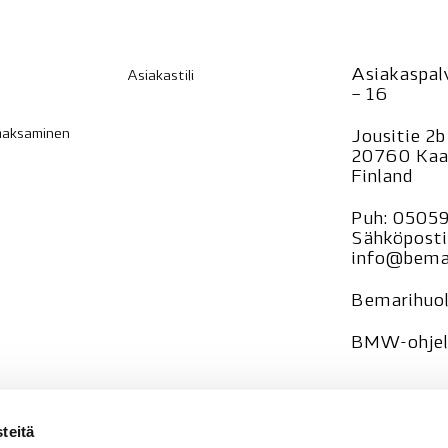
Asiakaspalv
Asiakastili
– 16
 maksaminen
Jousitie 2b
20760 Kaa
Finland
Puh:
0505
Sähköposti
info@bemar
Bemarihuol
BMW-ohjelm
—
teitä
Tietosuoja