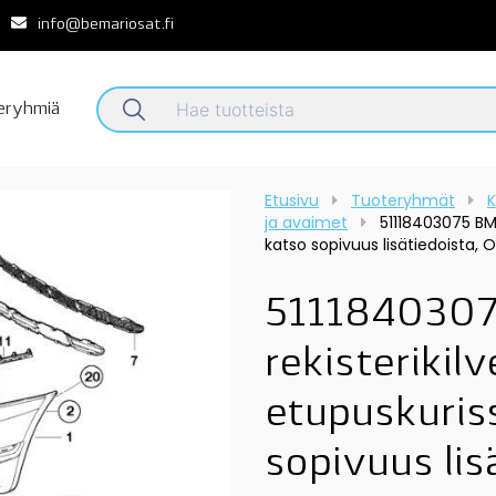
info@bemariosat.fi
teryhmiä
Etusivu
Tuoteryhmät
K
ja avaimet
51118403075 BMW
katso sopivuus lisätiedoista, 
511184030
rekisterikil
etupuskuris
sopivuus lis