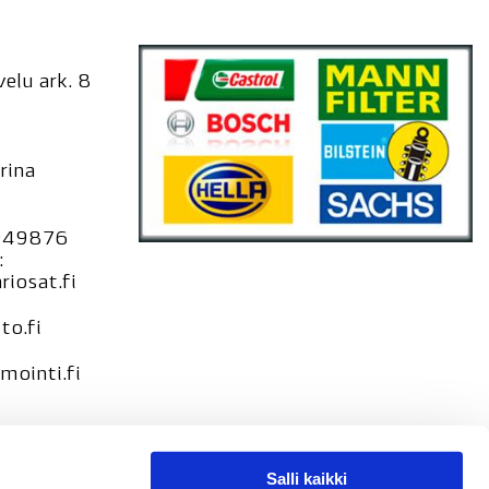
elu ark. 8
rina
949876
:
iosat.fi
to.fi
ointi.fi
Salli kaikki
seloste –