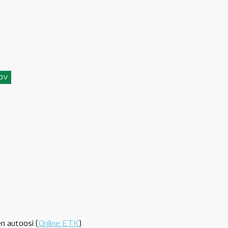
3pv
n autoosi (
Online ETK
)