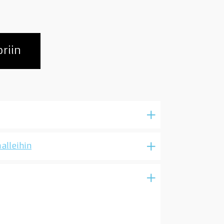
riin
alleihin