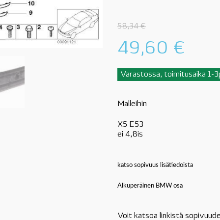
58,34
€
49,60
€
Varastossa, toimitusaika 1-
Malleihin
X5 E53
ei 4,8is
katso sopivuus lisätiedoista
Alkuperäinen BMW osa
Voit katsoa linkistä sopivuude