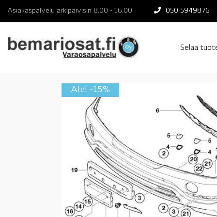
Skip
Asiakaspalvelu arkipäivisin 8.00 - 16.00
050 5949876
to
content
Selaa tuo
Ale! -15%