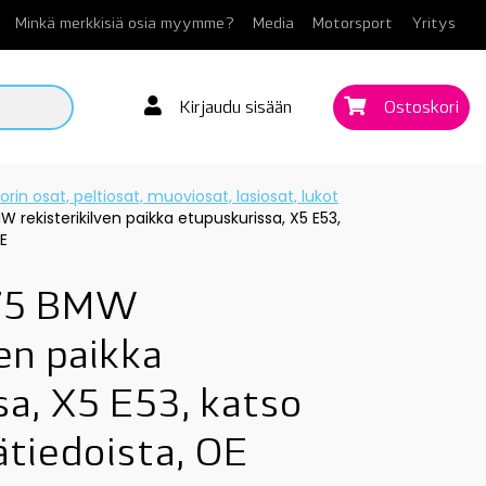
Minkä merkkisiä osia myymme?
Media
Motorsport
Yritys
Kirjaudu sisään
Ostoskori
orin osat, peltiosat, muoviosat, lasiosat, lukot
 rekisterikilven paikka etupuskurissa, X5 E53,
OE
75 BMW
ven paikka
sa, X5 E53, katso
ätiedoista, OE