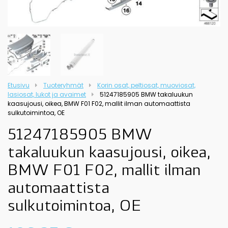
Etusivu
Tuoteryhmät
Korin osat, peltiosat, muoviosat,
lasiosat, lukot ja avaimet
51247185905 BMW takaluukun
kaasujousi, oikea, BMW F01 F02, mallit ilman automaattista
sulkutoimintoa, OE
51247185905 BMW
takaluukun kaasujousi, oikea,
BMW F01 F02, mallit ilman
automaattista
sulkutoimintoa, OE