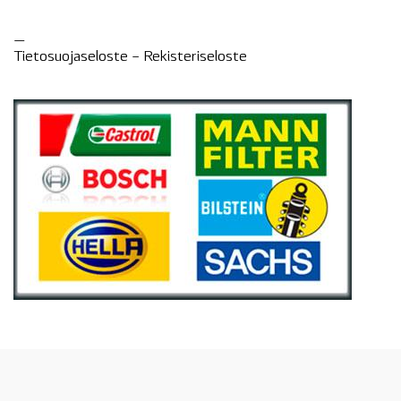
—
Tietosuojaseloste –
Rekisteri
seloste