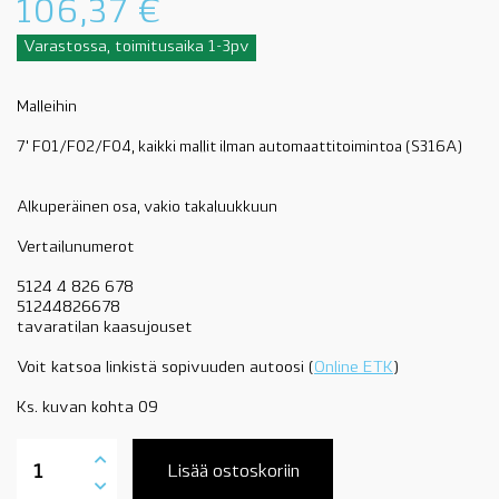
106,37
€
Varastossa, toimitusaika 1-3pv
Malleihin
7' F01/F02/F04, kaikki mallit ilman automaattitoimintoa (S316A)
Alkuperäinen osa, vakio takaluukkuun
Vertailunumerot
5124 4 826 678
51244826678
tavaratilan kaasujouset
Voit katsoa linkistä sopivuuden autoosi (
Online ETK
)
Ks. kuvan kohta 09
51247185905
BMW
Lisää ostoskoriin
takaluukun