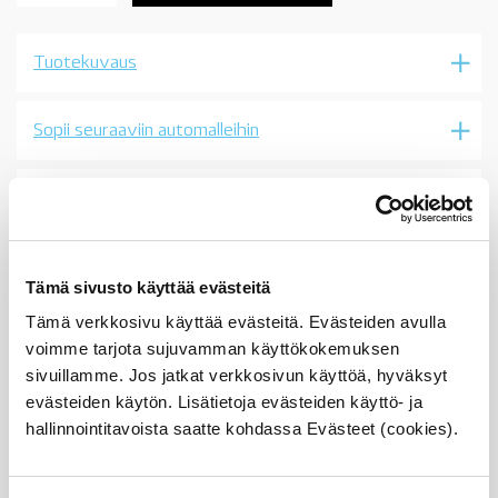
kaasujousi,
oikea,
BMW
Tuotekuvaus
F01
F02,
mallit
ilman
Sopii seuraaviin automalleihin
automaattista
sulkutoimintoa,
OE
Vertailunumerot
määrä
Osan vertailunumerot:
51244826678
5124 4 826 678
Tämä sivusto käyttää evästeitä
51 24 4 826 678
4826678
Tämä verkkosivu käyttää evästeitä. Evästeiden avulla
51247185905
voimme tarjota sujuvamman käyttökokemuksen
5124 7 185 905
sivuillamme. Jos jatkat verkkosivun käyttöä, hyväksyt
51 24 7 185 905
7185905
evästeiden käytön. Lisätietoja evästeiden käyttö- ja
51244826678
hallinnointitavoista saatte kohdassa Evästeet (cookies).
5124 4 826 678
51 24 4 826 678
4826678