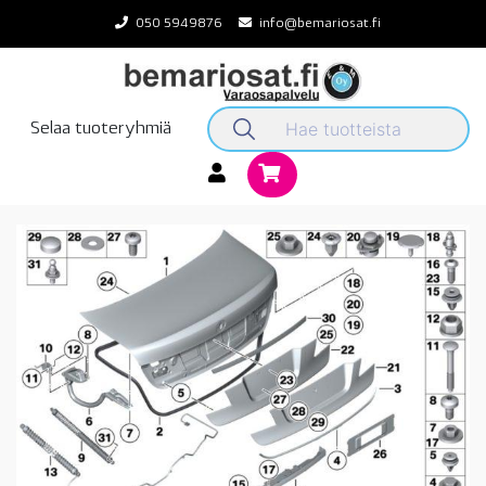
Skip
050 5949876
info@bemariosat.fi
to
content
Selaa tuoteryhmiä