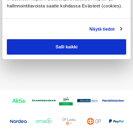
6969997
hallinnointitavoista saatte kohdassa Evästeet (cookies).
51437001491
5143 7 001 491
51 43 7 001 491
7001491
51430141024
Näytä tiedot
5143 0 141 024
51 43 0 141 024
0141024
Salli kaikki