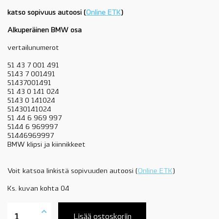
katso sopivuus autoosi (
Online ETK
)
Alkuperäinen BMW osa
vertailunumerot
51 43 7 001 491
5143 7 001491
51437001491
51 43 0 141 024
5143 0 141024
51430141024
51 44 6 969 997
5144 6 969997
51446969997
BMW klipsi ja kiinnikkeet
Voit katsoa linkistä sopivuuden autoosi (
Online ETK
)
Ks. kuvan kohta 04
51437001491
BMW
Lisää ostoskoriin