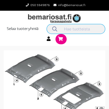
Skip
050 5949876
info@bemariosat.fi
to
content
Selaa tuoteryhmiä