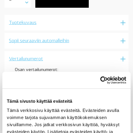
klipsi,
ovipahvi
jne,
katso
Tuotekuvaus
sopivuus,
OE
määrä
Sopii seuraaviin automalleihin
Vertailunumerot
Osan vertailunumerot:
51430141024
5143 0 141 024
51 43 0 141 024
0141024
51437001491
Tämä sivusto käyttää evästeitä
5143 7 001 491
51 43 7 001 491
Tämä verkkosivu käyttää evästeitä. Evästeiden avulla
7001491
voimme tarjota sujuvamman käyttökokemuksen
51446969997
5144 6 969 997
sivuillamme. Jos jatkat verkkosivun käyttöä, hyväksyt
51 44 6 969 997
evästeiden käytön. Lisätietoja evästeiden käyttö- ja