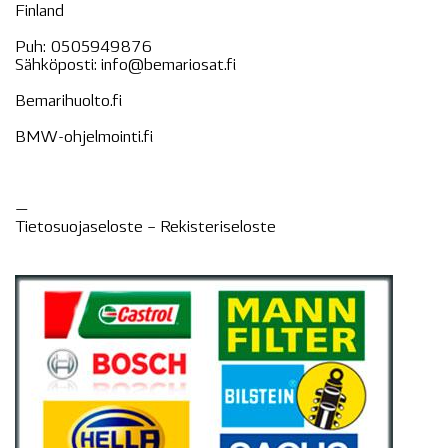
Finland
Puh:
0505949876
Sähköposti:
info@bemariosat.fi
Bemarihuolto.fi
BMW-ohjelmointi.fi
—
Tietosuojaseloste –
Rekisteri
seloste