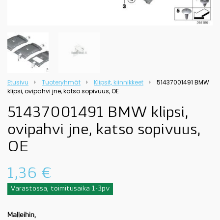
Etusivu
Tuoteryhmät
Klipsit, kiinnikkeet
51437001491 BMW
klipsi, ovipahvi jne, katso sopivuus, OE
51437001491 BMW klipsi,
ovipahvi jne, katso sopivuus,
OE
1,36
€
Varastossa, toimitusaika 1-3pv
Malleihin,