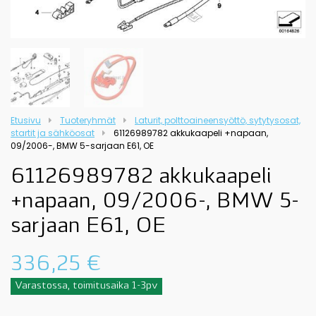
Etusivu
Tuoteryhmät
Laturit, polttoaineensyöttö, sytytysosat,
startit ja sähköosat
61126989782 akkukaapeli +napaan,
09/2006-, BMW 5-sarjaan E61, OE
61126989782 akkukaapeli
+napaan, 09/2006-, BMW 5-
sarjaan E61, OE
336,25
€
Varastossa, toimitusaika 1-3pv