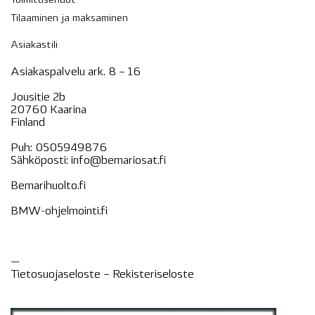
Toimitusehdot
Tilaaminen ja maksaminen
Asiakastili
Asiakaspalvelu ark. 8 – 16
Jousitie 2b
20760 Kaarina
Finland
Puh:
0505949876
Sähköposti:
info@bemariosat.fi
Bemarihuolto.fi
BMW-ohjelmointi.fi
—
Tietosuojaseloste –
Rekisteri
seloste