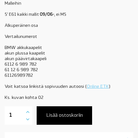
Malleihin
5' E61 kaikki mallit
09/06-
, ei M5
Alkuperäinen osa
Vertailunumerot
BMW akkukaapelit
akun plussa kaapelit
akun päävirtakaapeli
6112 6 989 782
61 12 6 989 782
61126989782
Voit katsoa linkistä sopivuuden autoosi (
Online ETK
)
Ks. kuvan kohta 02
61126989782
akkukaapeli
Lisää ostoskoriin
+napaan,
09/2006-,
BMW
5-