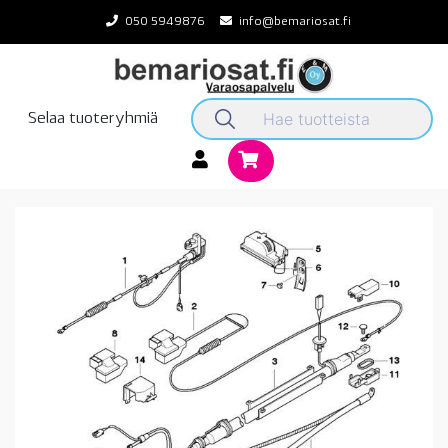
Skip
050 5949876
info@bemariosat.fi
to
content
Selaa tuoteryhmiä