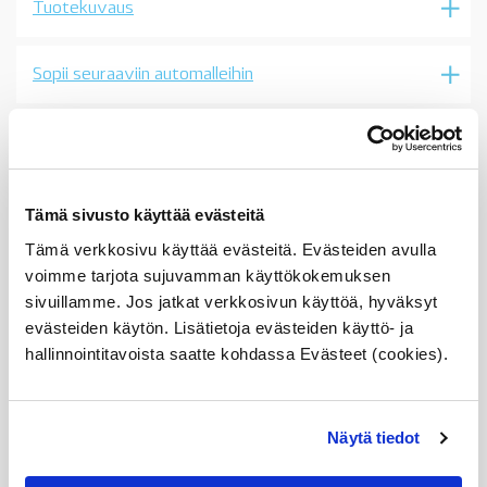
Tuotekuvaus
sarjaan
E61,
OE
määrä
Sopii seuraaviin automalleihin
Vertailunumerot
Osan vertailunumerot:
61126944536
Tämä sivusto käyttää evästeitä
6112 6 944 536
61 12 6 944 536
Tämä verkkosivu käyttää evästeitä. Evästeiden avulla
6944536
voimme tarjota sujuvamman käyttökokemuksen
61126989782
6112 6 989 782
sivuillamme. Jos jatkat verkkosivun käyttöä, hyväksyt
61 12 6 989 782
evästeiden käytön. Lisätietoja evästeiden käyttö- ja
6989782
hallinnointitavoista saatte kohdassa Evästeet (cookies).
Näytä tiedot