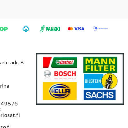
elu ark. 8
rina
949876
:
iosat.fi
to.fi