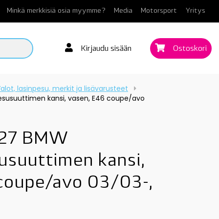
Minkä merkkisiä osia myymme?
Media
Motorsport
Yritys
Kirjaudu sisään
Ostoskori
alot, lasinpesu, merkit ja lisävarusteet
susuuttimen kansi, vasen, E46 coupe/avo
427 BMW
usuuttimen kansi,
coupe/avo 03/03-,