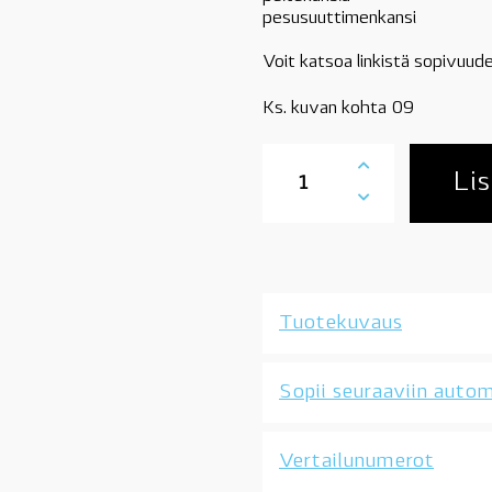
pesusuuttimenkansi
Voit katsoa linkistä sopivuude
Ks. kuvan kohta 09
61677069427
BMW
Lis
ajovalonpesusuuttimen
kansi,
vasen,
E46
coupe/avo
03/03-,
Tuotekuvaus
OE
määrä
Sopii seuraaviin autom
Vertailunumerot