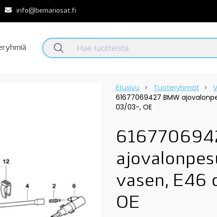
info@bemariosat.fi
teryhmiä
Etusivu
Tuoteryhmät
V
61677069427 BMW ajovalonpe
03/03-, OE
61677069
ajovalonpes
vasen, E46 
OE