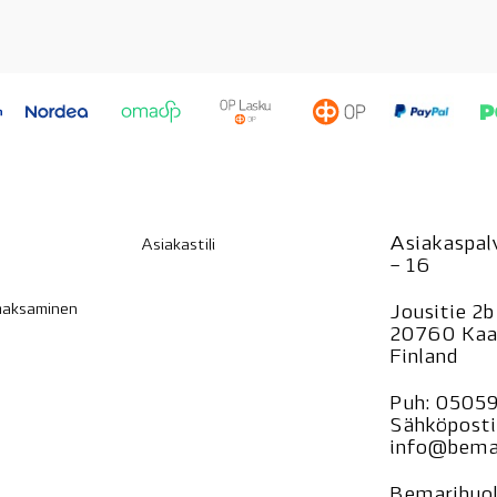
Asiakaspalv
Asiakastili
– 16
 maksaminen
Jousitie 2b
20760 Kaa
Finland
Puh:
0505
Sähköposti
info@bemar
Bemarihuol