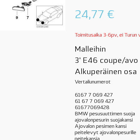
24,77
€
Toimitusaika 3-6pv, ei Turun
Malleihin
3' E46 coupe/avo 
Alkuperäinen osa
Vertailunumerot
6167 7 069 427
61 67 7 069 427
61677069428
BMW pesusuuttimen suoja
ajovalonpesurin suojakansi
Ajovalon pesimen kansi
peitelevyt ajovalonpesurille
peitekansia