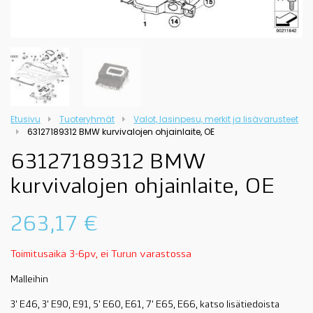
Etusivu
Tuoteryhmät
Valot, lasinpesu, merkit ja lisävarusteet
63127189312 BMW kurvivalojen ohjainlaite, OE
63127189312 BMW
kurvivalojen ohjainlaite, OE
263,17
€
Toimitusaika 3-6pv, ei Turun varastossa
Malleihin
3' E46, 3' E90, E91, 5' E60, E61, 7' E65, E66, katso lisätiedoista