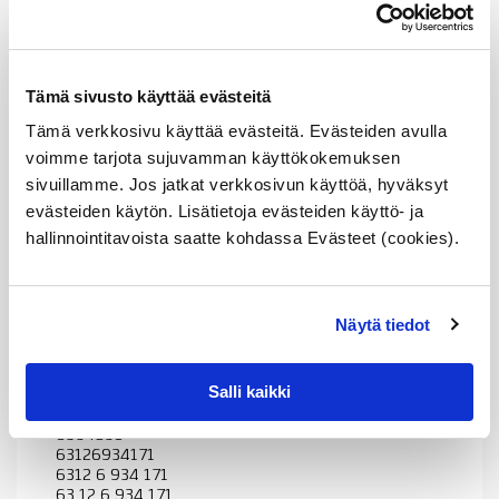
63 12 6 934 171
6934171
63126934836
6312 6 934 836
Tämä sivusto käyttää evästeitä
63 12 6 934 836
6934836
Tämä verkkosivu käyttää evästeitä. Evästeiden avulla
63126941634
6312 6 941 634
voimme tarjota sujuvamman käyttökokemuksen
63 12 6 941 634
sivuillamme. Jos jatkat verkkosivun käyttöä, hyväksyt
6941634
evästeiden käytön. Lisätietoja evästeiden käyttö- ja
63127189312
6312 7 189 312
hallinnointitavoista saatte kohdassa Evästeet (cookies).
63 12 7 189 312
7189312
63126941634
6312 6 941 634
Näytä tiedot
63 12 6 941 634
6941634
63126934836
Salli kaikki
6312 6 934 836
63 12 6 934 836
6934836
63126934171
6312 6 934 171
63 12 6 934 171