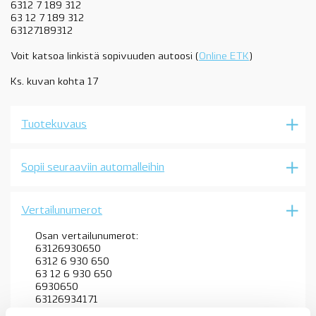
6312 7 189 312
63 12 7 189 312
63127189312
Voit katsoa linkistä sopivuuden autoosi (
Online ETK
)
Ks. kuvan kohta 17
Tuotekuvaus
Sopii seuraaviin automalleihin
Vertailunumerot
Osan vertailunumerot:
63126930650
6312 6 930 650
63 12 6 930 650
6930650
63126934171
6312 6 934 171