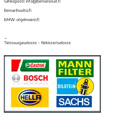
Sähköposti:
info@bemariosat.fi
Bemarihuolto.fi
BMW-ohjelmointi.fi
—
Tietosuojaseloste –
Rekisteri
seloste