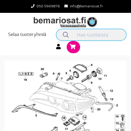
Skip
050 5949876
info@bemariosat.fi
to
content
Selaa tuoteryhmiä