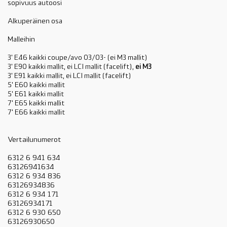
sopivuus autoosi
Alkuperäinen osa
Malleihin
3' E46 kaikki coupe/avo 03/03- (ei M3 mallit)
3' E90 kaikki mallit, ei LCI mallit (facelift),
ei M3
3' E91 kaikki mallit, ei LCI mallit (facelift)
5' E60 kaikki mallit
5' E61 kaikki mallit
7' E65 kaikki mallit
7' E66 kaikki mallit
Vertailunumerot
6312 6 941 634
63126941634
6312 6 934 836
63126934836
6312 6 934 171
63126934171
6312 6 930 650
63126930650