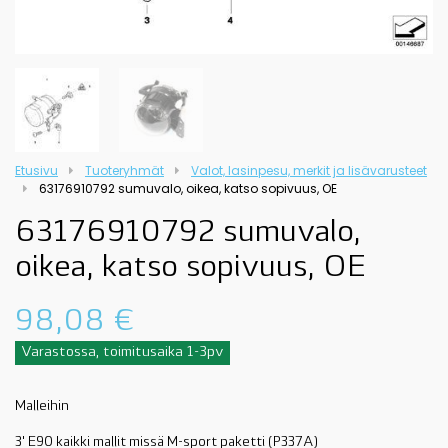
Etusivu
Tuoteryhmät
Valot, lasinpesu, merkit ja lisävarusteet
63176910792 sumuvalo, oikea, katso sopivuus, OE
63176910792 sumuvalo,
oikea, katso sopivuus, OE
98,08
€
Varastossa, toimitusaika 1-3pv
Malleihin
3' E90 kaikki mallit missä M-sport paketti (P337A)