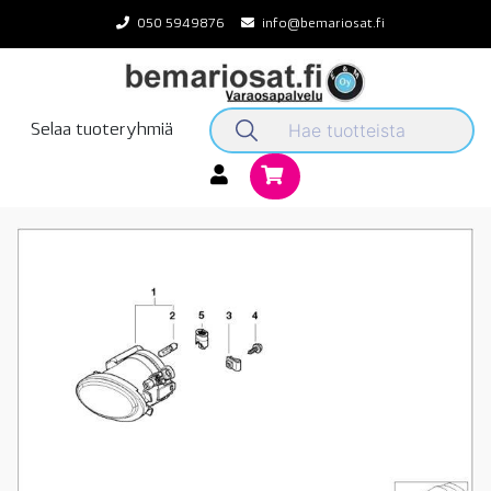
Skip
050 5949876
info@bemariosat.fi
to
content
Selaa tuoteryhmiä