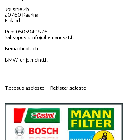
Jousitie 2b
20760 Kaarina
Finland
Puh:
0505949876
Sähköposti:
info@bemariosat.fi
Bemarihuolto.fi
BMW-ohjelmointi.fi
—
Tietosuojaseloste –
Rekisteri
seloste