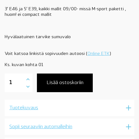
3′ E46 ja 5′ E39, kaikki mallit 09/00- missä M-sport paketti ,
huom! ei compact mallit
Hyvälaatuinen tarvike sumuvalo
Voit katsoa linkistä sopivuuden autoosi (
Online ETK
)
Ks. kuvan kohta 01
63177894017
sumuvalo
Lisää ostoskoriin
M-
sport,
09/2000-,
vasen,
Tuotekuvaus
BMW
E46,
E39
määrä
Sopii seuraaviin automalleihin