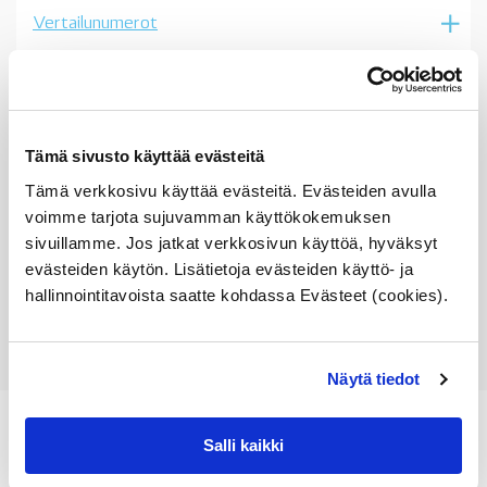
Vertailunumerot
Osan vertailunumerot:
63172228613
6317 2 228 613
63 17 2 228 613
2228613
Tämä sivusto käyttää evästeitä
63177894017
6317 7 894 017
Tämä verkkosivu käyttää evästeitä. Evästeiden avulla
63 17 7 894 017
voimme tarjota sujuvamman käyttökokemuksen
7894017
sivuillamme. Jos jatkat verkkosivun käyttöä, hyväksyt
evästeiden käytön. Lisätietoja evästeiden käyttö- ja
hallinnointitavoista saatte kohdassa Evästeet (cookies).
Näytä tiedot
Salli kaikki