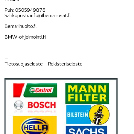
Puh:
0505949876
Sähköposti:
info@bemariosat.fi
Bemarihuolto.fi
BMW-ohjelmointi.fi
—
Tietosuojaseloste –
Rekisteri
seloste