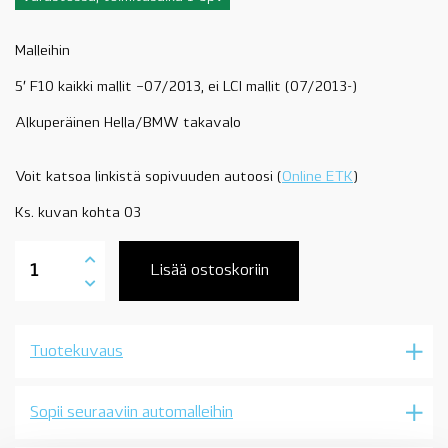
Malleihin
5′ F10 kaikki mallit –07/2013, ei LCI mallit (07/2013-)
Alkuperäinen Hella/BMW takavalo
Voit katsoa linkistä sopivuuden autoosi (
Online ETK
)
Ks. kuvan kohta 03
63217203226
takavalo
Lisää ostoskoriin
takaluukkuun,
oikea,
-07/2013,
BMW
Tuotekuvaus
5'
F10,
OE
määrä
Sopii seuraaviin automalleihin