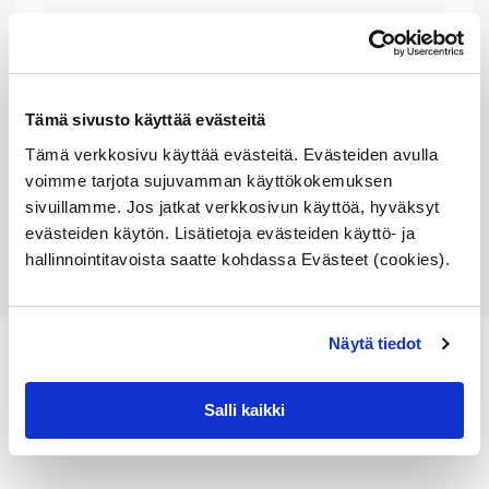
Vertailunumerot
Osan vertailunumerot:
63217203226
6321 7 203 226
Tämä sivusto käyttää evästeitä
63 21 7 203 226
7203226
Tämä verkkosivu käyttää evästeitä. Evästeiden avulla
voimme tarjota sujuvamman käyttökokemuksen
sivuillamme. Jos jatkat verkkosivun käyttöä, hyväksyt
evästeiden käytön. Lisätietoja evästeiden käyttö- ja
hallinnointitavoista saatte kohdassa Evästeet (cookies).
Näytä tiedot
Salli kaikki