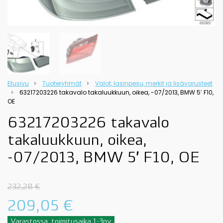
Etusivu
Tuoteryhmät
Valot, lasinpesu, merkit ja lisävarusteet
63217203226 takavalo takaluukkuun, oikea, -07/2013, BMW 5′ F10,
OE
63217203226 takavalo
takaluukkuun, oikea,
-07/2013, BMW 5′ F10, OE
232,28
€
209,05
€
Varastossa, toimitusaika 1-3pv