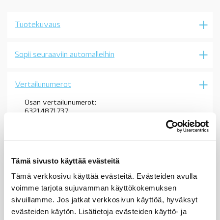
BMW
3-
sarjaan
Tuotekuvaus
E91,
09/2008-,
vain
LCI
Sopii seuraaviin automalleihin
mallit,
OE
määrä
Vertailunumerot
Osan vertailunumerot:
63214871737
6321 4 871 737
63 21 4 871 737
4871737
63217154159
6321 7 154 159
Tämä sivusto käyttää evästeitä
63 21 7 154 159
7154159
Tämä verkkosivu käyttää evästeitä. Evästeiden avulla
63217289431
voimme tarjota sujuvamman käyttökokemuksen
6321 7 289 431
sivuillamme. Jos jatkat verkkosivun käyttöä, hyväksyt
63 21 7 289 431
7289431
evästeiden käytön. Lisätietoja evästeiden käyttö- ja
63214871737