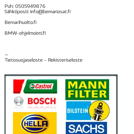
Puh:
0505949876
Sähköposti:
info@bemariosat.fi
Bemarihuolto.fi
BMW-ohjelmointi.fi
—
Tietosuojaseloste –
Rekisteri
seloste