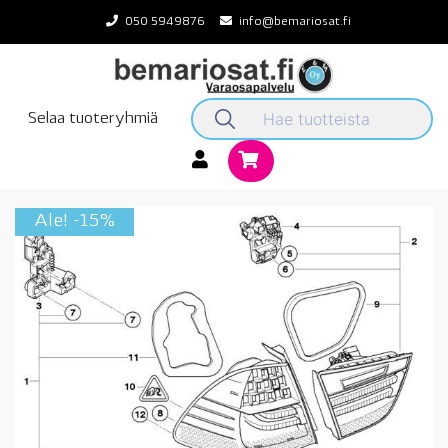
Skip
050 5949876
info@bemariosat.fi
to
content
Selaa tuoteryhmiä
Ale! -15%