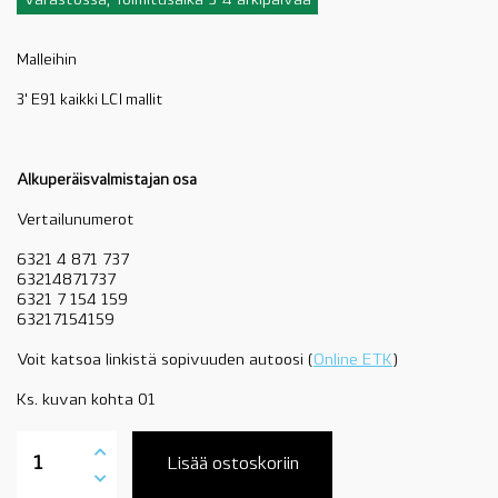
Varastossa, Toimitusaika 3-4 arkipäivää
Malleihin
3' E91 kaikki LCI mallit
Alkuperäisvalmistajan osa
Vertailunumerot
6321 4 871 737
63214871737
6321 7 154 159
63217154159
Voit katsoa linkistä sopivuuden autoosi (
Online ETK
)
Ks. kuvan kohta 01
63217289431
takavalo
Lisää ostoskoriin
vasen,