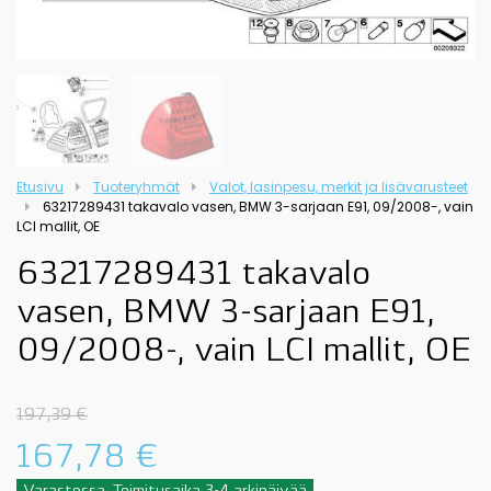
Etusivu
Tuoteryhmät
Valot, lasinpesu, merkit ja lisävarusteet
63217289431 takavalo vasen, BMW 3-sarjaan E91, 09/2008-, vain
LCI mallit, OE
63217289431 takavalo
vasen, BMW 3-sarjaan E91,
09/2008-, vain LCI mallit, OE
197,39
€
167,78
€