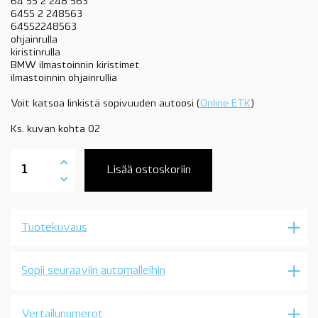
64 55 2 248 563
6455 2 248563
64552248563
ohjainrulla
kiristinrulla
BMW ilmastoinnin kiristimet
ilmastoinnin ohjainrullia
Voit katsoa linkistä sopivuuden autoosi (
Online ETK
)
Ks. kuvan kohta 02
64552354034
ohjainrulla,
Lisää ostoskoriin
ilmastointi,
BMW
M57
-10/2000,
Tuotekuvaus
E46,
E39,
E38,
katso
Sopii seuraaviin automalleihin
kuvat,
OE
määrä
Vertailunumerot