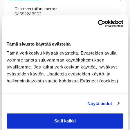
Osan vertailunumerot:
64552248563
6455 2 248 563
64 55 2 248 563
2248563
64552354034
6455 2 354 034
Tämä sivusto käyttää evästeitä
64 55 2 354 034
2354034
Tämä verkkosivu käyttää evästeitä. Evästeiden avulla
64552248563
voimme tarjota sujuvamman käyttökokemuksen
6455 2 248 563
64 55 2 248 563
sivuillamme. Jos jatkat verkkosivun käyttöä, hyväksyt
2248563
evästeiden käytön. Lisätietoja evästeiden käyttö- ja
hallinnointitavoista saatte kohdassa Evästeet (cookies).
Näytä tiedot
Salli kaikki