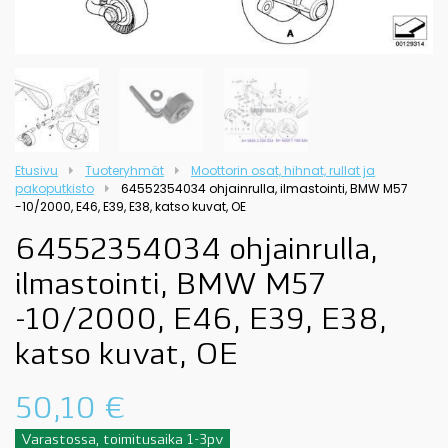
Etusivu
Tuoteryhmät
Moottorin osat, hihnat, rullat ja
pakoputkisto
64552354034 ohjainrulla, ilmastointi, BMW M57
-10/2000, E46, E39, E38, katso kuvat, OE
64552354034 ohjainrulla,
ilmastointi, BMW M57
-10/2000, E46, E39, E38,
katso kuvat, OE
50,10
€
Varastossa, toimitusaika 1-3pv