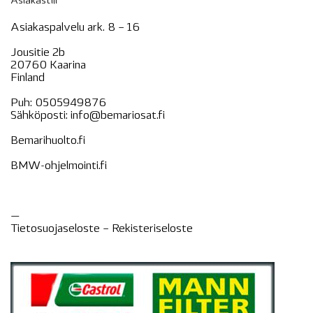
Asiakastili
Asiakaspalvelu ark. 8 – 16
Jousitie 2b
20760 Kaarina
Finland
Puh:
0505949876
Sähköposti:
info@bemariosat.fi
Bemarihuolto.fi
BMW-ohjelmointi.fi
—
Tietosuojaseloste –
Rekisteri
seloste