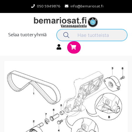
Skip
050 5949876
info@bemariosat.fi
to
content
Selaa tuoteryhmiä