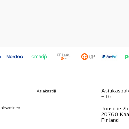
Asiakaspalv
Asiakastili
– 16
 maksaminen
Jousitie 2b
20760 Kaa
Finland