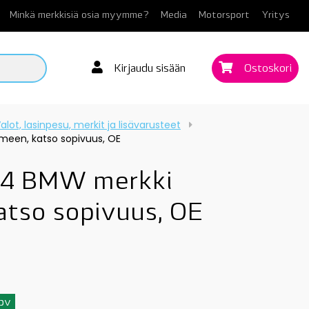
Minkä merkkisiä osia myymme?
Media
Motorsport
Yritys
Kirjaudu sisään
Ostoskori
alot, lasinpesu, merkit ja lisävarusteet
meen, katso sopivuus, OE
4 BMW merkki
atso sopivuus, OE
3pv