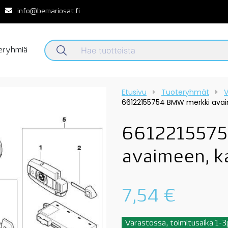
info@bemariosat.fi
teryhmiä
Etusivu
Tuoteryhmät
V
66122155754 BMW merkki avai
6612215575
avaimeen, k
7,54
€
Varastossa, toimitusaika 1-