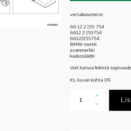
vertailunumerot
66 12 2 155 754
6612 2 155754
66122155754
BMW merkit
avainmerkki
kaukosäädin
Voit katsoa linkistä sopivuude
Ks. kuvan kohta 09
66122155754
BMW
Lis
merkki
avaimeen,
katso
sopivuus,
OE