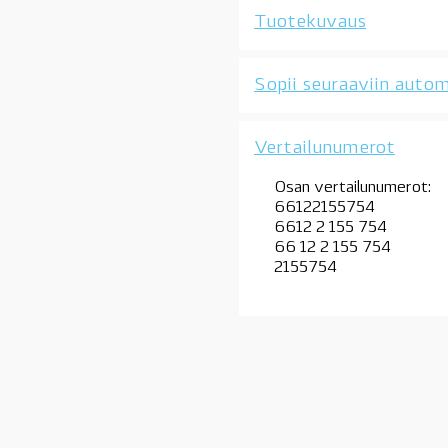
määrä
Tuotekuvaus
Sopii seuraaviin autom
Vertailunumerot
Osan vertailunumerot:
66122155754
6612 2 155 754
66 12 2 155 754
2155754