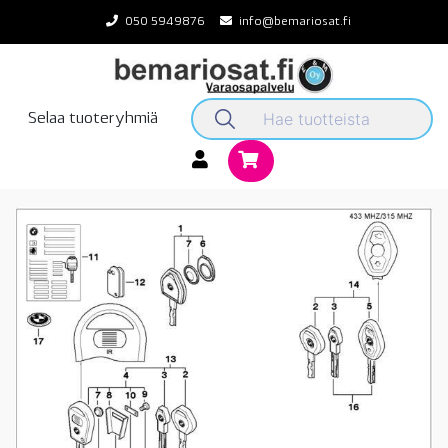
Skip
050 5949876
info@bemariosat.fi
to
content
Selaa tuoteryhmiä