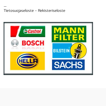
—
Tietosuojaseloste –
Rekisteri
seloste