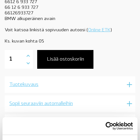
6612 6 933 727
66 12 6 933 727
66126933727
BMW alkuperäinen avain
Voit katsoa linkistä sopivuuden autoosi (
Online ETK
)
Ks. kuvan kohta 05
66126933727
BMW
Lisää ostoskoriin
avain
kaukosäädöllä,
5-
sarjaan
Tuotekuvaus
E39
ja
7-
sarjaan
Sopii seuraaviin automalleihin
E38,
09/1999-,
OE
Vertailunumerot
määrä
Osan vertailunumerot:
66126933727