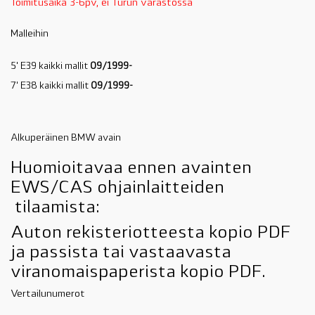
Toimitusaika 3-6pv, ei Turun varastossa
Malleihin
5' E39 kaikki mallit
09/1999-
7' E38 kaikki mallit
09/1999-
Alkuperäinen BMW avain
Huomioitavaa ennen avainten
EWS/CAS ohjainlaitteiden
tilaamista:
Auton rekisteriotteesta kopio PDF
ja passista tai vastaavasta
viranomaispaperista kopio PDF.
Vertailunumerot