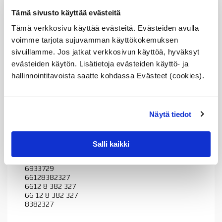
6612 6 933 727
Tämä sivusto käyttää evästeitä
66 12 6 933 727
6933727
Tämä verkkosivu käyttää evästeitä. Evästeiden avulla
66126933729
voimme tarjota sujuvamman käyttökokemuksen
6612 6 933 729
sivuillamme. Jos jatkat verkkosivun käyttöä, hyväksyt
66 12 6 933 729
6933729
evästeiden käytön. Lisätietoja evästeiden käyttö- ja
66128380271
hallinnointitavoista saatte kohdassa Evästeet (cookies).
6612 8 380 271
66 12 8 380 271
8380271
66126933727
Näytä tiedot
6612 6 933 727
66 12 6 933 727
6933727
66126933729
Salli kaikki
6612 6 933 729
66 12 6 933 729
6933729
66128382327
6612 8 382 327
66 12 8 382 327
8382327