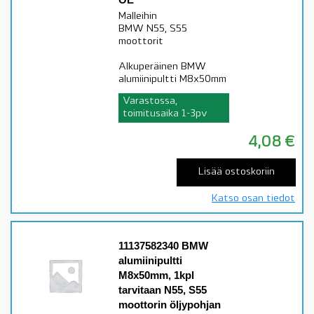
Malleihin
BMW N55, S55
moottorit
Alkuperäinen BMW
alumiinipultti M8x50mm
Varastossa,
toimitusaika 1-3pv
4,08
€
Lisää ostoskoriin
Katso osan tiedot
11137582340 BMW
alumiinipultti
M8x50mm, 1kpl
tarvitaan N55, S55
moottorin öljypohjan