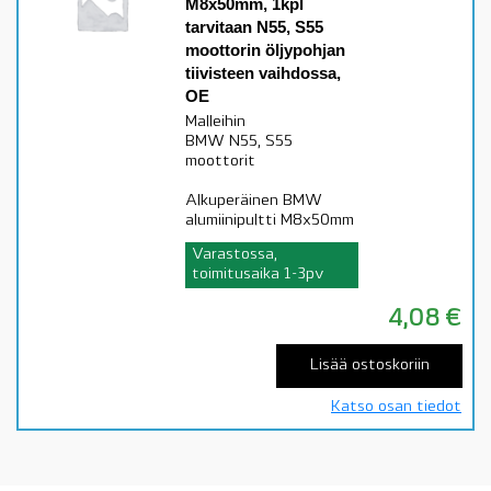
M8x50mm, 1kpl
tarvitaan N55, S55
moottorin öljypohjan
tiivisteen vaihdossa,
OE
Malleihin
BMW N55, S55
moottorit
Alkuperäinen BMW
alumiinipultti M8x50mm
Varastossa,
toimitusaika 1-3pv
4,08
€
Lisää ostoskoriin
Katso osan tiedot