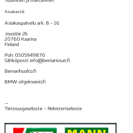
Tilaaminen ja maksaminen
Asiakastili
Asiakaspalvelu ark. 8 – 16
Jousitie 2b
20760 Kaarina
Finland
Puh:
0505949876
Sähköposti:
info@bemariosat.fi
Bemarihuolto.fi
BMW-ohjelmointi.fi
—
Tietosuojaseloste –
Rekisteri
seloste