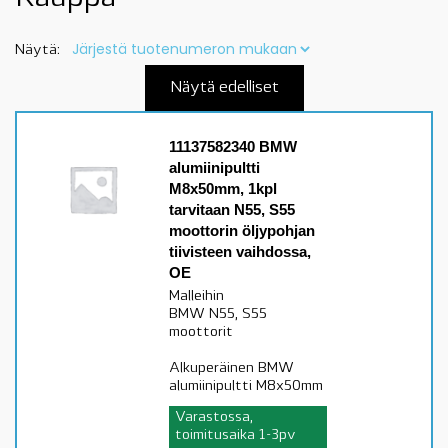
Näytä:
Näytä edelliset
11137582340 BMW
alumiinipultti
M8x50mm, 1kpl
tarvitaan N55, S55
moottorin öljypohjan
tiivisteen vaihdossa,
OE
Malleihin
BMW N55, S55
moottorit
Alkuperäinen BMW
alumiinipultti M8x50mm
Varastossa,
toimitusaika 1-3pv