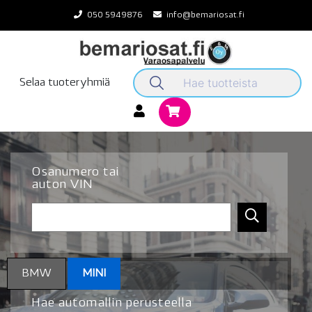
Skip
050 5949876
info@bemariosat.fi
to
content
Selaa tuoteryhmiä
Osanumero tai
auton VIN
BMW
MINI
Hae automallin perusteella