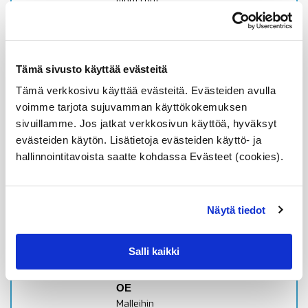
moottorit
Alkuperäinen BMW
alumiinipultti M8x50mm
Varastossa,
Tämä sivusto käyttää evästeitä
toimitusaika 1-3pv
Tämä verkkosivu käyttää evästeitä. Evästeiden avulla
4,08
€
voimme tarjota sujuvamman käyttökokemuksen
sivuillamme. Jos jatkat verkkosivun käyttöä, hyväksyt
Lisää ostoskoriin
evästeiden käytön. Lisätietoja evästeiden käyttö- ja
Katso osan tiedot
hallinnointitavoista saatte kohdassa Evästeet (cookies).
11137582340 BMW
Näytä tiedot
alumiinipultti
M8x50mm, 1kpl
tarvitaan N55, S55
Salli kaikki
moottorin öljypohjan
tiivisteen vaihdossa,
OE
Malleihin