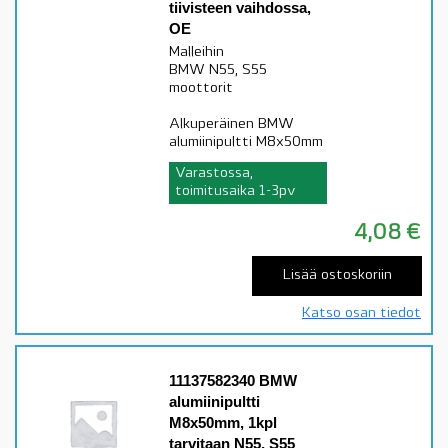
tiivisteen vaihdossa,
OE
Malleihin
BMW N55, S55
moottorit
Alkuperäinen BMW
alumiinipultti M8x50mm
Varastossa,
toimitusaika 1-3pv
4,08
€
Lisää ostoskoriin
Katso osan tiedot
11137582340 BMW
alumiinipultti
M8x50mm, 1kpl
tarvitaan N55, S55