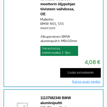
moottorin öljypohjan
tiivisteen vaihdossa,
OE
Malleihin
BMW N55, S55
moottorit
Alkuperäinen BMW
alumiinipultti M8x50mm
Varastossa,
toimitusaika 1-3pv
4,08
€
Lisää ostoskoriin
Katso osan tiedot
11137582340 BMW
alumiinipultti