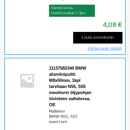
Varastossa,
toimitusaika 1-3pv
4,08
€
Lisää ostoskoriin
Katso osan tiedot
11137582340 BMW
alumiinipultti
M8x50mm, 1kpl
tarvitaan N55, S55
moottorin öljypohjan
tiivisteen vaihdossa,
OE
Malleihin
BMW N55, S55
moottorit