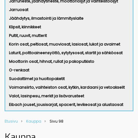
Jarruneste, jäähdytineste, moottoriöljyt ja vaihteistoöljyt
Jarruosat
Jäähdytys, ilmastointi ja lämmityslaite
Klipsit, kiinnikkeet
Pultit, ruuvit, mutterit
Korin osat, peltiosat, muoviosat, lasiosat, lukot ja avaimet
Laturit, polttoaineensyöttö, sytytysosat, startit ja sähköosat
Moottorin osat, hihnat, rullat ja pakoputkisto
O-renkaat
Suodattimet ja huoltopaketit
Voimansiirto, vaihteiston osat, kytkin, kardaani ja vetoakselit
Valot, lasinpesu, merkit ja lisävarusteet
Eibach jouset, jousisarjat, spacerit, levikeosat ja alustaosat
Etusivu
Kauppa
Sivu 98
Kauppa