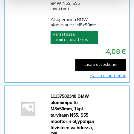
BMW N55, S55
moottorit
Alkuperäinen BMW
alumiinipultti M8x50mm
Varastossa,
toimitusaika 1-3pv
4,08
€
Lisää ostoskoriin
Katso osan tiedot
11137582340 BMW
alumiinipultti
M8x50mm, 1kpl
tarvitaan N55, S55
moottorin öljypohjan
tiivisteen vaihdossa,
OE