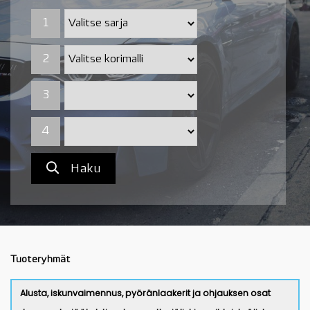
1
1
2
2
3
4
Haku
Tuoteryhmät
Alusta, iskunvaimennus, pyöränlaakerit ja ohjauksen osat