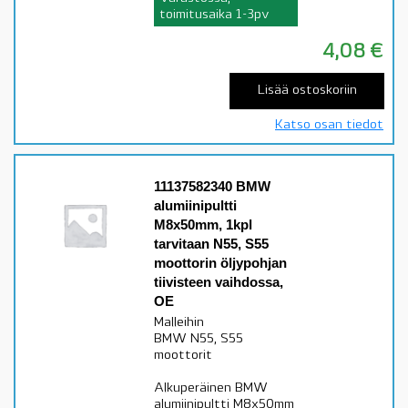
toimitusaika 1-3pv
4,08
€
Lisää ostoskoriin
Katso osan tiedot
11137582340 BMW
alumiinipultti
M8x50mm, 1kpl
tarvitaan N55, S55
moottorin öljypohjan
tiivisteen vaihdossa,
OE
Malleihin
BMW N55, S55
moottorit
Alkuperäinen BMW
alumiinipultti M8x50mm