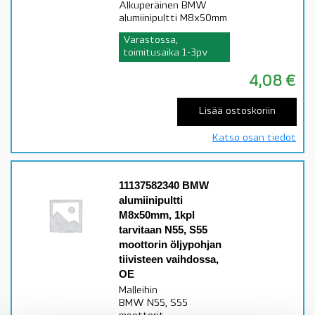
Alkuperäinen BMW
alumiinipultti M8x50mm
Varastossa,
toimitusaika 1-3pv
4,08
€
Lisää ostoskoriin
Katso osan tiedot
11137582340 BMW
alumiinipultti
M8x50mm, 1kpl
tarvitaan N55, S55
moottorin öljypohjan
tiivisteen vaihdossa,
OE
Malleihin
BMW N55, S55