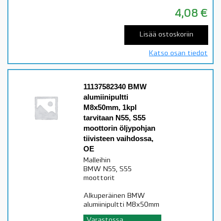
4,08
€
Lisää ostoskoriin
Katso osan tiedot
11137582340 BMW
alumiinipultti
M8x50mm, 1kpl
tarvitaan N55, S55
moottorin öljypohjan
tiivisteen vaihdossa,
OE
Malleihin
BMW N55, S55
moottorit
Alkuperäinen BMW
alumiinipultti M8x50mm
Varastossa,