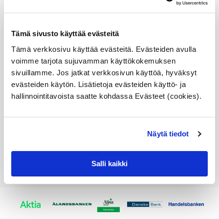
61131393723 liitinpinni
Tämä sivusto käyttää evästeitä
0,5-0,75mm2, BMW,
katso sopivuus, OE
Tämä verkkosivu käyttää evästeitä. Evästeiden avulla
Malleihin
voimme tarjota sujuvamman käyttökokemuksen
Katso lisätiedoista
sivuillamme. Jos jatkat verkkosivun käyttöä, hyväksyt
sopivuus autoosi
evästeiden käytön. Lisätietoja evästeiden käyttö- ja
Alkuperäinen BMW osa
hallinnointitavoista saatte kohdassa Evästeet (cookies).
1,16
€
Näytä tiedot
Lisää ostoskoriin
Katso osan tiedot
Salli kaikki