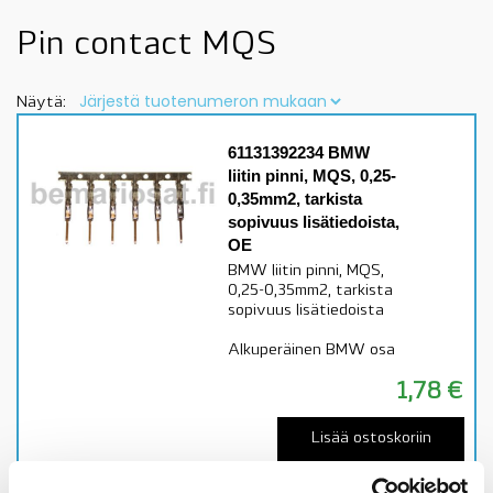
Pin contact MQS
Näytä:
61131392234 BMW
liitin pinni, MQS, 0,25-
0,35mm2, tarkista
sopivuus lisätiedoista,
OE
BMW liitin pinni, MQS,
0,25-0,35mm2, tarkista
sopivuus lisätiedoista
Alkuperäinen BMW osa
1,78
€
Lisää ostoskoriin
Katso osan tiedot