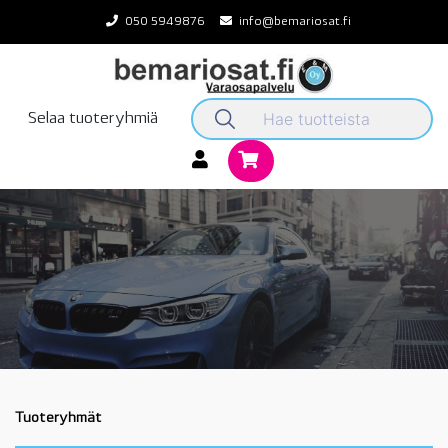
Skip
050 5949876
info@bemariosat.fi
to
content
Selaa tuoteryhmiä
Tuoteryhmät