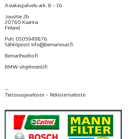
Asiakaspalvelu ark. 8 – 16
Jousitie 2b
20760 Kaarina
Finland
Puh:
0505949876
Sähköposti:
info@bemariosat.fi
Bemarihuolto.fi
BMW-ohjelmointi.fi
—
Tietosuojaseloste –
Rekisteri
seloste