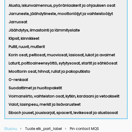
Alusta, iskunvaimennus, pyöränlaakerit ja ohjauksen osat
Jarruneste, jäähdytineste, moottoriöljyt ja vaihteistoöljyt
Jarruosat
Jäähdytys, ilmastointi ja lämmityslaite
Klipsit, kiinnikkeet
Pultit, ruuvit, mutterit
Korin osat, peltiosat, muoviosat, lasiosat, lukot ja avaimet
Laturit, polttoaineensyöttö, sytytysosat, startit ja sähköosat
Moottorin osat, hihnat, rullat ja pakoputkisto
O-renkaat
Suodattimet ja huoltopaketit
Voimansiirto, vaihteiston osat, kytkin, kardaani ja vetoakselit
Valot, lasinpesu, merkit ja lisävarusteet
Eibach jouset, jousisarjat, spacerit, levikeosat ja alustaosat
Etusivu
Tuote etk_part_label
Pin contact MQS