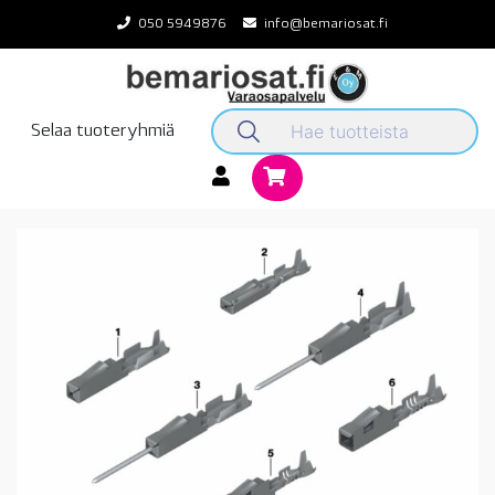
Skip
050 5949876
info@bemariosat.fi
to
content
Selaa tuoteryhmiä