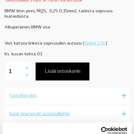
Toimitusaika 3-6pv, ei Turun varastossa
BMW liitin pinni, MQS, 0,25-0,35mm2, tarkista sopivuus
lisätiedoista
Alkuperäinen BMW osa
Voit katsoa linkistä sopivuuden autoosi (
Online ETK
)
Ks. kuvan kohta 03
61131392234
BMW
Lisää ostoskoriin
liitin
pinni,
MQS,
0,25-
Tuotekuvaus
0,35mm2,
tarkista
sopivuus
lisätiedoista,
Sopii seuraaviin automalleihin
OE
määrä
Vertailunumerot