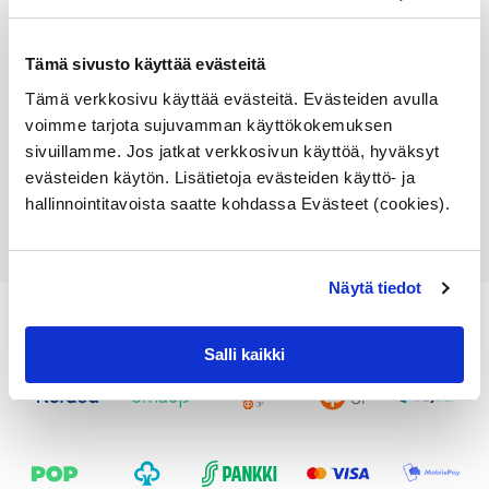
Osan vertailunumerot:
61131392234
Tämä sivusto käyttää evästeitä
6113 1 392 234
61 13 1 392 234
Tämä verkkosivu käyttää evästeitä. Evästeiden avulla
1392234
voimme tarjota sujuvamman käyttökokemuksen
sivuillamme. Jos jatkat verkkosivun käyttöä, hyväksyt
evästeiden käytön. Lisätietoja evästeiden käyttö- ja
hallinnointitavoista saatte kohdassa Evästeet (cookies).
Näytä tiedot
Salli kaikki