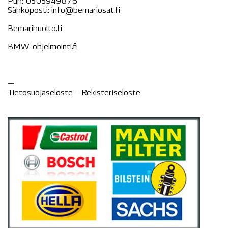
Puh:
0505949876
Sähköposti:
info@bemariosat.fi
Bemarihuolto.fi
BMW-ohjelmointi.fi
—
Tietosuojaseloste –
Rekisteri
seloste