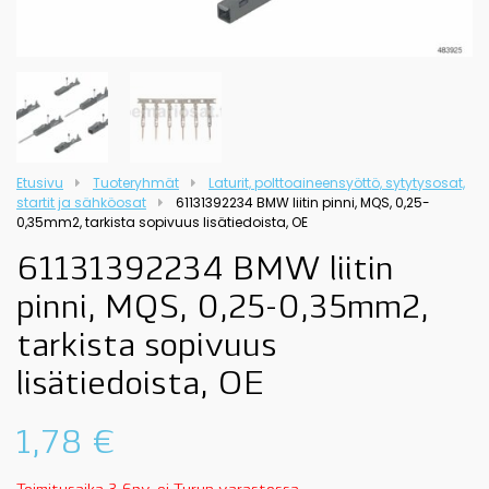
Etusivu
Tuoteryhmät
Laturit, polttoaineensyöttö, sytytysosat,
startit ja sähköosat
61131392234 BMW liitin pinni, MQS, 0,25-
0,35mm2, tarkista sopivuus lisätiedoista, OE
61131392234 BMW liitin
pinni, MQS, 0,25-0,35mm2,
tarkista sopivuus
lisätiedoista, OE
1,78
€