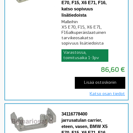
E70, F15, X6 E71, F16,
katso sopivuus
lisätiedoista
Malleihin
X5 E70, F15, X6 E71,
F16alkuperäislaatuinen
tarvikeosakatso
sopivuus lisätiedoista
Varastossa,
toimitusaika 1-3pv
86,60
€
Lisää ostoskoriin
Katso osan tiedot
34116778400
jarrusatulan carrier,
eteen, vasen, BMW X5
E70, F15, X6 E71, F16,