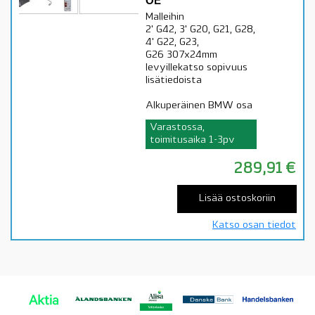
OE
Malleihin
2' G42, 3' G20, G21, G28,
4' G22, G23,
G26 307x24mm
levyillekatso sopivuus
lisätiedoista
Alkuperäinen BMW osa
Varastossa,
toimitusaika 1-3pv
289,91
€
Lisää ostoskoriin
Katso osan tiedot