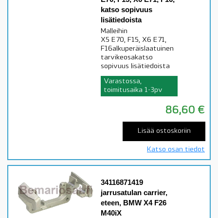
katso sopivuus
lisätiedoista
Malleihin
X5 E70, F15, X6 E71,
F16alkuperäislaatuinen
tarvikeosakatso
sopivuus lisätiedoista
Varastossa,
toimitusaika 1-3pv
86,60
€
Lisää ostoskoriin
Katso osan tiedot
34116871419
jarrusatulan carrier,
eteen, BMW X4 F26
M40iX