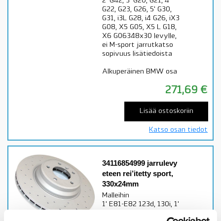
2' G42, 3' G20, G21, 4'
G22, G23, G26, 5' G30,
G31, i3L G28, i4 G26, iX3
G08, X5 G05, X5 L G18,
X6 G06348x30 levylle,
ei M-sport jarrutkatso
sopivuus lisätiedoista
Alkuperäinen BMW osa
271,69
€
Lisää ostoskoriin
Katso osan tiedot
34116854999 jarrulevy
eteen rei’itetty sport,
330x24mm
Malleihin
1' E81-E82 123d, 130i, 1'
E87 130i, 1' E88 123d,