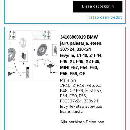
Lisää ostoskoriin
Katso osan tiedot
34106860019 BMW
jarrupalasarja, eteen,
307×24, 330×24
levyille, 1’F40, 2′ F44,
F46, X1 F48, X2 F39,
MINI F57, F54, F60,
F55, F56, OE
Malleihin
1'F40, 2' F44, F46, X1
F48, X2 F39, MINI F57,
F54, F60, F55,
F56307x24, 330x24
levyillekatso sopivuus
lisätiedoista
Alkuperäinen BMW osa