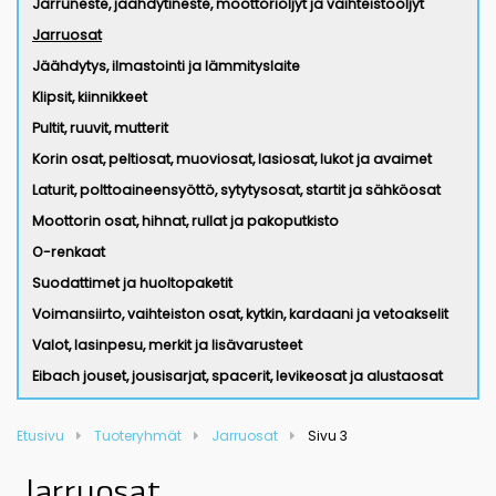
Jarruneste, jäähdytineste, moottoriöljyt ja vaihteistoöljyt
Jarruosat
Jäähdytys, ilmastointi ja lämmityslaite
Klipsit, kiinnikkeet
Pultit, ruuvit, mutterit
Korin osat, peltiosat, muoviosat, lasiosat, lukot ja avaimet
Laturit, polttoaineensyöttö, sytytysosat, startit ja sähköosat
Moottorin osat, hihnat, rullat ja pakoputkisto
O-renkaat
Suodattimet ja huoltopaketit
Voimansiirto, vaihteiston osat, kytkin, kardaani ja vetoakselit
Valot, lasinpesu, merkit ja lisävarusteet
Eibach jouset, jousisarjat, spacerit, levikeosat ja alustaosat
Etusivu
Tuoteryhmät
Jarruosat
Sivu 3
Jarruosat