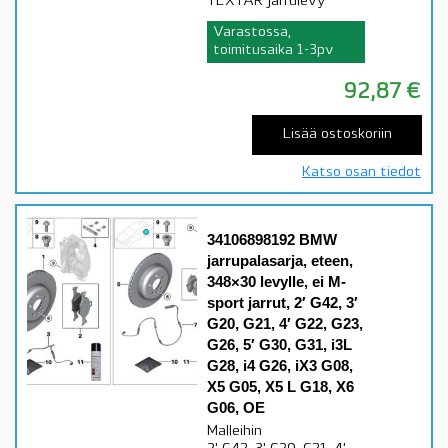
TEXTAR jarrulevy
Varastossa,
toimitusaika 1-3pv
92,87
€
Lisää ostoskoriin
Katso osan tiedot
34106898192 BMW
jarrupalasarja, eteen,
348×30 levylle, ei M-
sport jarrut, 2′ G42, 3′
G20, G21, 4′ G22, G23,
G26, 5′ G30, G31, i3L
G28, i4 G26, iX3 G08,
X5 G05, X5 L G18, X6
G06, OE
Malleihin