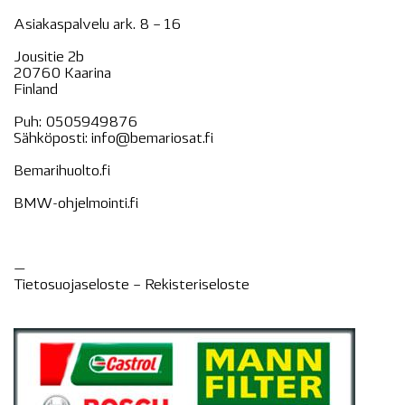
Asiakaspalvelu ark. 8 – 16
Jousitie 2b
20760 Kaarina
Finland
Puh:
0505949876
Sähköposti:
info@bemariosat.fi
Bemarihuolto.fi
BMW-ohjelmointi.fi
—
Tietosuojaseloste –
Rekisteri
seloste