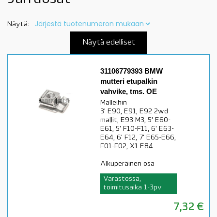
Näytä:
Näytä edelliset
31106779393 BMW
mutteri etupalkin
vahvike, tms. OE
Malleihin
3' E90, E91, E92 2wd
mallit, E93 M3, 5' E60-
E61, 5' F10-F11, 6' E63-
E64, 6' F12, 7' E65-E66,
F01-F02, X1 E84
Alkuperäinen osa
Varastossa,
toimitusaika 1-3pv
7,32
€