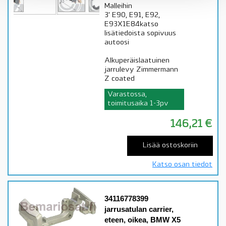
Malleihin
3' E90, E91, E92,
E93X1E84katso
lisätiedoista sopivuus
autoosi
Alkuperäislaatuinen
jarrulevy Zimmermann
Z coated
Varastossa,
toimitusaika 1-3pv
146,21
€
Lisää ostoskoriin
Katso osan tiedot
34116778399
jarrusatulan carrier,
eteen, oikea, BMW X5