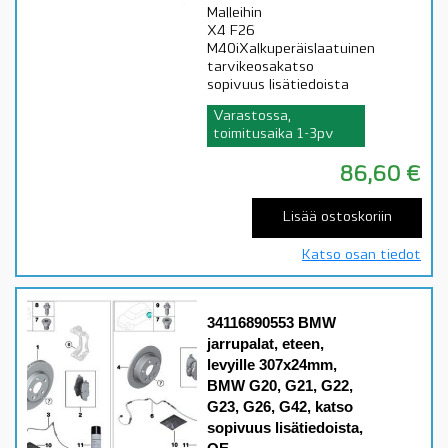
Malleihin
X4 F26
M40iXalkuperäislaatuinen
tarvikeosakatso
sopivuus lisätiedoista
Varastossa,
toimitusaika 1-3pv
86,60
€
Lisää ostoskoriin
Katso osan tiedot
34116890553 BMW
jarrupalat, eteen,
levyille 307x24mm,
BMW G20, G21, G22,
G23, G26, G42, katso
sopivuus lisätiedoista,