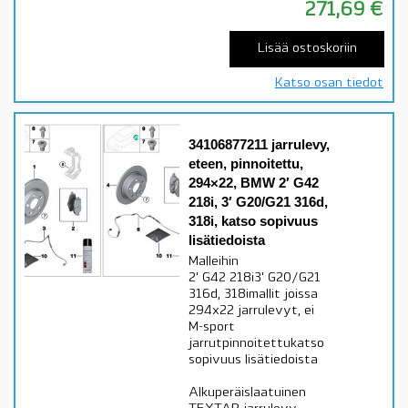
271,69
€
Lisää ostoskoriin
Katso osan tiedot
34106877211 jarrulevy,
eteen, pinnoitettu,
294×22, BMW 2′ G42
218i, 3′ G20/G21 316d,
318i, katso sopivuus
lisätiedoista
Malleihin
2' G42 218i3' G20/G21
316d, 318imallit joissa
294x22 jarrulevyt, ei
M-sport
jarrutpinnoitettukatso
sopivuus lisätiedoista
Alkuperäislaatuinen