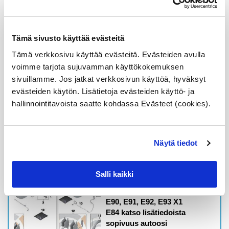
3' E90-E93, X1
E84, katso linkistä
sopivuus autoosi
(Online ETK)
Tämä sivusto käyttää evästeitä
Alkuperäislaatuinen
Tämä verkkosivu käyttää evästeitä. Evästeiden avulla
Zimmermann sport
jarrulevy pinnoitettu,
voimme tarjota sujuvamman käyttökokemuksen
rei'itetty
sivuillamme. Jos jatkat verkkosivun käyttöä, hyväksyt
evästeiden käytön. Lisätietoja evästeiden käyttö- ja
123,55
€
hallinnointitavoista saatte kohdassa Evästeet (cookies).
Lisää ostoskoriin
Katso osan tiedot
Näytä tiedot
34116855000 jarrulevy
Salli kaikki
eteen, rei’itetty
348x30mm, BMW 3′
E90, E91, E92, E93 X1
E84 katso lisätiedoista
sopivuus autoosi