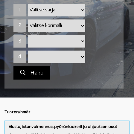
1
1
2
2
3
4
Haku
Tuoteryhmät
Alusta, iskunvaimennus, pyöränlaakerit ja ohjauksen osat