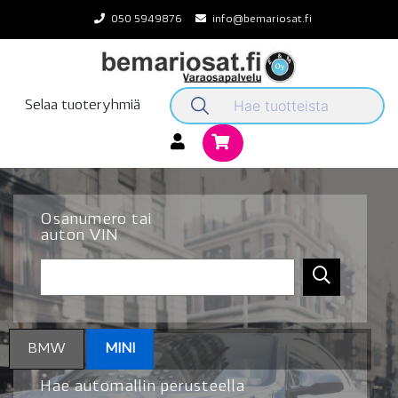
Skip
050 5949876
info@bemariosat.fi
to
content
Selaa tuoteryhmiä
Osanumero tai
auton VIN
BMW
MINI
Hae automallin perusteella