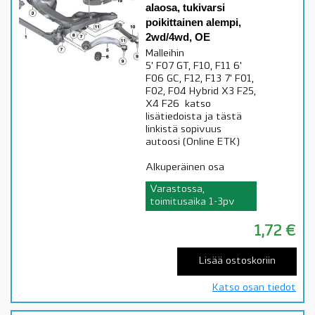
alaosa, tukivarsi
poikittainen alempi,
2wd/4wd, OE
Malleihin
5' F07 GT, F10, F11 6'
F06 GC, F12, F13 7' F01,
F02, F04 Hybrid X3 F25,
X4 F26 katso
lisätiedoista ja tästä
linkistä sopivuus
autoosi (Online ETK)
Alkuperäinen osa
Varastossa,
toimitusaika 1-3pv
1,72
€
Lisää ostoskoriin
Katso osan tiedot