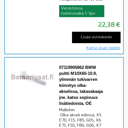
Varastossa,
toimitusaika 1-3pv
22,38
€
Lisää ostoskoriin
Katso osan tiedot
07119905862 BMW
pultti M10X60-10.9,
ylimmän tukivarren
kiinnitys olka-
akselissa, takavakaaja
jne. katso sopivuus
lisätiedoista, OE
Malleihin
Olka-akseli edessä, X5
E70, F15, F85, G05, X6
E71, F16, F86, G06, X7