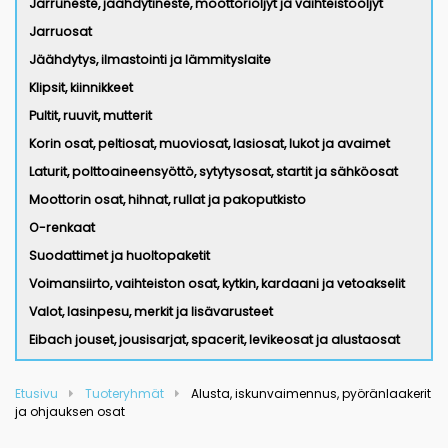
Jarruneste, jäähdytineste, moottoriöljyt ja vaihteistoöljyt
Jarruosat
Jäähdytys, ilmastointi ja lämmityslaite
Klipsit, kiinnikkeet
Pultit, ruuvit, mutterit
Korin osat, peltiosat, muoviosat, lasiosat, lukot ja avaimet
Laturit, polttoaineensyöttö, sytytysosat, startit ja sähköosat
Moottorin osat, hihnat, rullat ja pakoputkisto
O-renkaat
Suodattimet ja huoltopaketit
Voimansiirto, vaihteiston osat, kytkin, kardaani ja vetoakselit
Valot, lasinpesu, merkit ja lisävarusteet
Eibach jouset, jousisarjat, spacerit, levikeosat ja alustaosat
Etusivu
Tuoteryhmät
Alusta, iskunvaimennus, pyöränlaakerit
ja ohjauksen osat