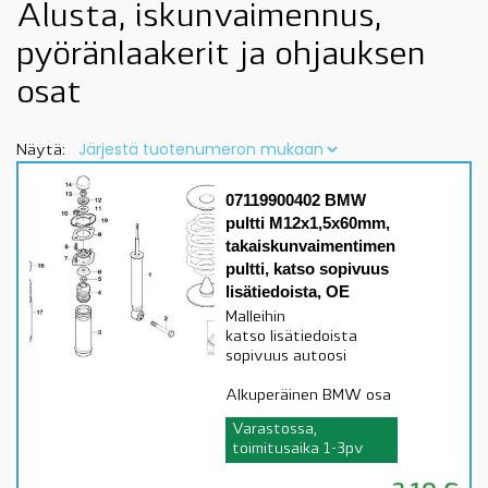
Alusta, iskunvaimennus,
pyöränlaakerit ja ohjauksen
osat
Näytä:
07119900402 BMW
pultti M12x1,5x60mm,
takaiskunvaimentimen
pultti, katso sopivuus
lisätiedoista, OE
Malleihin
katso lisätiedoista
sopivuus autoosi
Alkuperäinen BMW osa
Varastossa,
toimitusaika 1-3pv