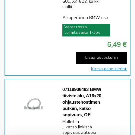
G01, X4 G02, kaikki
mallit
Alkuperäinen BMW osa
Varastossa,
toimitusaika 1-3pv
6,49
€
Lisää ostoskoriin
Katso osan tiedot
07119906463 BMW
tiiviste alu, A16x20,
ohjaustehostimen
putkiin, katso
sopivuus, OE
Malleihin
, katso linkistä
sopivuus autoosi