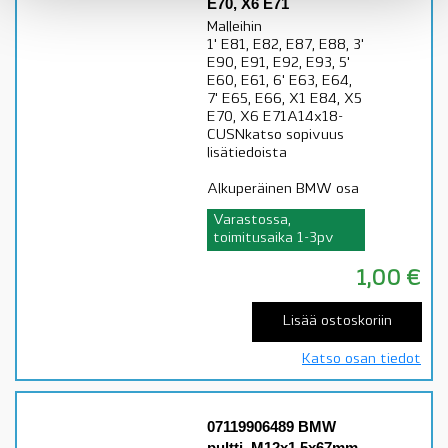
E70, X6 E71
Malleihin
1' E81, E82, E87, E88, 3'
E90, E91, E92, E93, 5'
E60, E61, 6' E63, E64,
7' E65, E66, X1 E84, X5
E70, X6 E71A14x18-
CUSNkatso sopivuus
lisätiedoista
Alkuperäinen BMW osa
Varastossa,
toimitusaika 1-3pv
1,00
€
Lisää ostoskoriin
Katso osan tiedot
07119906489 BMW
pultti, M12x1,5x67mm