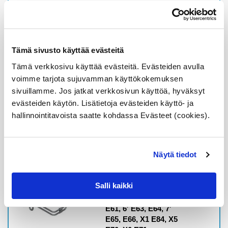
(Online ETK)
Alkuperäinen osa
Varastossa,
toimitusaika 1-3pv
Tämä sivusto käyttää evästeitä
Tämä verkkosivu käyttää evästeitä. Evästeiden avulla
1,05
€
voimme tarjota sujuvamman käyttökokemuksen
sivuillamme. Jos jatkat verkkosivun käyttöä, hyväksyt
Lisää ostoskoriin
evästeiden käytön. Lisätietoja evästeiden käyttö- ja
Katso osan tiedot
hallinnointitavoista saatte kohdassa Evästeet (cookies).
07119906464 BMW
Näytä tiedot
tiivisterengas A14x18-
CUSN, ohjausvaihteen
banjopultille, 1′ E81,
Salli kaikki
E82, E87, E88, 3′ E90,
E91, E92, E93, 5′ E60,
E61, 6′ E63, E64, 7′
E65, E66, X1 E84, X5