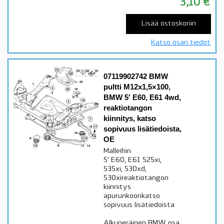
3,10
€
Lisää ostoskoriin
Katso osan tiedot
07119902742 BMW
pultti M12x1,5×100,
BMW 5′ E60, E61 4wd,
reaktiotangon
kiinnitys, katso
sopivuus lisätiedoista,
OE
Malleihin
5' E60, E61 525xi,
535xi, 530xd,
530xireaktiotangon
kiinnitys
apurunkoonkatso
sopivuus lisätiedoista
Alkuperäinen BMW osa