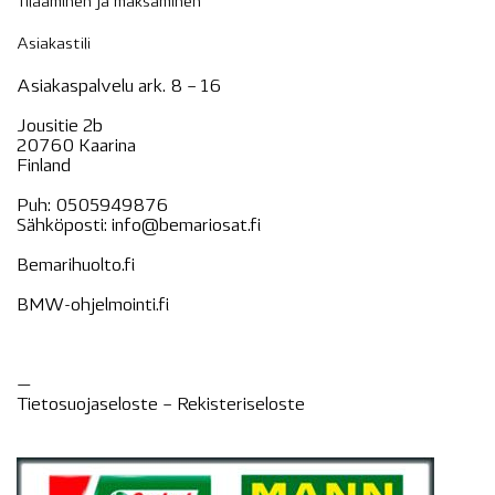
Tilaaminen ja maksaminen
Asiakastili
Asiakaspalvelu ark. 8 – 16
Jousitie 2b
20760 Kaarina
Finland
Puh:
0505949876
Sähköposti:
info@bemariosat.fi
Bemarihuolto.fi
BMW-ohjelmointi.fi
—
Tietosuojaseloste –
Rekisteri
seloste