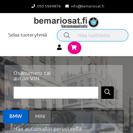
Skip
050 5949876
info@bemariosat.fi
to
content
Selaa tuoteryhmiä
Osanumero tai
auton VIN
BMW
MINI
Hae automallin perusteella