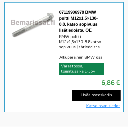
07119906978 BMW
pultti M12x1,5×130-
8.8, katso sopivuus
lisätiedoista, OE
BMW pultti
M12x1,5x130-8.8katso
sopivuus lisätiedoista
Alkuperäinen BMW osa
Varastossa,
toimitusaika 1-3pv
6,86
€
Lisää ostoskoriin
Katso osan tiedot