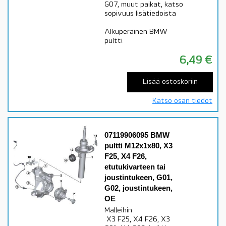
G07, muut paikat, katso
sopivuus lisätiedoista
Alkuperäinen BMW
pultti
6,49
€
Lisää ostoskoriin
Katso osan tiedot
07119906095 BMW
pultti M12x1x80, X3
F25, X4 F26,
etutukivarteen tai
joustintukeen, G01,
G02, joustintukeen,
OE
Malleihin
X3 F25, X4 F26, X3