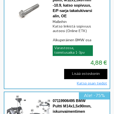
-10.9, katso sopivuus,
E/F-sarja takatukivarsi
alin, OE
Malleihin
Katso linkistä sopivuus
autoosi (Online ETK)
Alkuperäinen BMW osa
Varastossa,
toimitusaika 1-3pv
4,88
€
Lisää ostoskoriin
Katso osan tiedot
Ale! -75%
07119906495 BMW
Pultti M14x1,5x90mm,
iskunvaimentimen