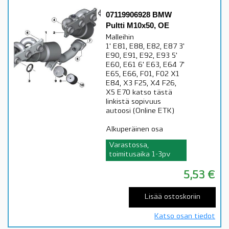
07119906928 BMW
Pultti M10x50, OE
Malleihin
1' E81, E88, E82, E87 3'
E90, E91, E92, E93 5'
E60, E61 6' E63, E64 7'
E65, E66, F01, F02 X1
E84, X3 F25, X4 F26,
X5 E70 katso tästä
linkistä sopivuus
autoosi (Online ETK)
Alkuperäinen osa
Varastossa,
toimitusaika 1-3pv
5,53
€
Lisää ostoskoriin
Katso osan tiedot