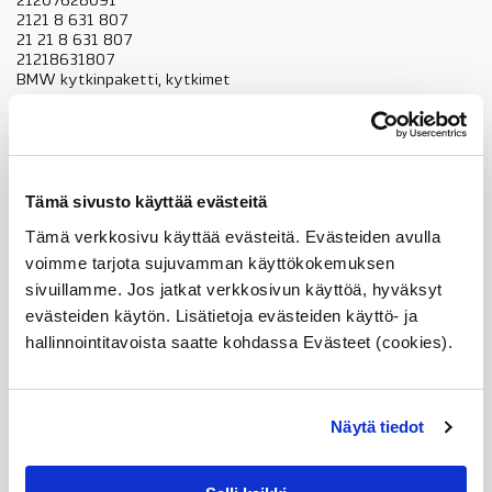
21207628091
2121 8 631 807
21 21 8 631 807
21218631807
BMW kytkinpaketti, kytkimet
Voit katsoa linkistä sopivuuden autoosi (
Online ETK
)
Ks. kuvan kohta 01
21208631807
Tämä sivusto käyttää evästeitä
kytkinpaketti,
Lisää ostoskoriin
Tämä verkkosivu käyttää evästeitä. Evästeiden avulla
BMW
N47,
voimme tarjota sujuvamman käyttökokemuksen
N47N,
sivuillamme. Jos jatkat verkkosivun käyttöä, hyväksyt
B47,
Tuotekuvaus
evästeiden käytön. Lisätietoja evästeiden käyttö- ja
katso
sopivuus,
hallinnointitavoista saatte kohdassa Evästeet (cookies).
OE
määrä
Sopii seuraaviin automalleihin
Näytä tiedot
Vertailunumerot
Osan vertailunumerot: