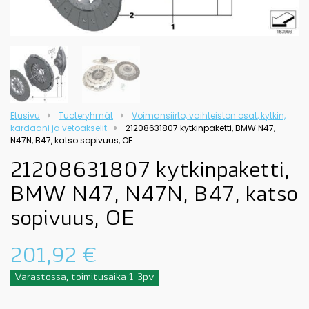
Etusivu
Tuoteryhmät
Voimansiirto, vaihteiston osat, kytkin,
kardaani ja vetoakselit
21208631807 kytkinpaketti, BMW N47,
N47N, B47, katso sopivuus, OE
21208631807 kytkinpaketti,
BMW N47, N47N, B47, katso
sopivuus, OE
201,92
€
Varastossa, toimitusaika 1-3pv