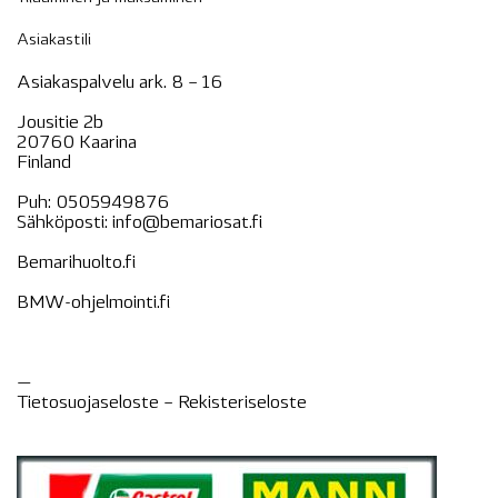
Asiakastili
Asiakaspalvelu ark. 8 – 16
Jousitie 2b
20760 Kaarina
Finland
Puh:
0505949876
Sähköposti:
info@bemariosat.fi
Bemarihuolto.fi
BMW-ohjelmointi.fi
—
Tietosuojaseloste –
Rekisteri
seloste